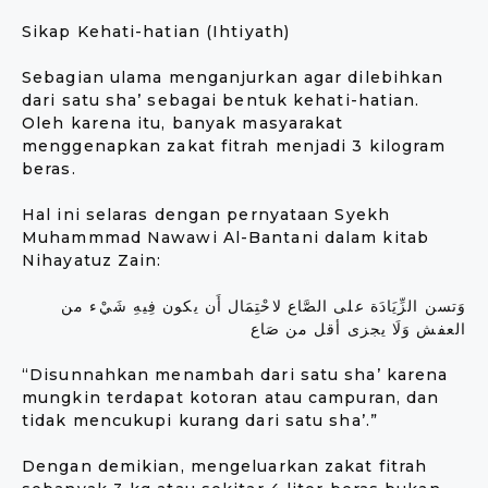
Sikap Kehati-hatian (Ihtiyath)
Sebagian ulama menganjurkan agar dilebihkan
dari satu sha’ sebagai bentuk kehati-hatian.
Oleh karena itu, banyak masyarakat
menggenapkan zakat fitrah menjadi 3 kilogram
beras.
Hal ini selaras dengan pernyataan Syekh
Muhammmad Nawawi Al-Bantani dalam kitab
Nihayatuz Zain:
وَتسن الزِّيَادَة على الصَّاع لاحْتِمَال أَن يكون فِيهِ شَيْء من
العفش وَلَا يجزى أقل من صَاع
“Disunnahkan menambah dari satu sha’ karena
mungkin terdapat kotoran atau campuran, dan
tidak mencukupi kurang dari satu sha’.”
Dengan demikian, mengeluarkan zakat fitrah