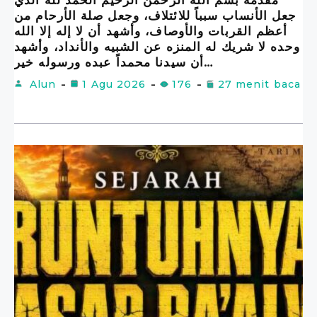
مقدمة بسم الله الرحمن الرحيم الحمد لله الذي
جعل الأنساب سبباً للائتلاف، وجعل صلة الأرحام من
أعظم القربات والأوصاف، وأشهد أن لا إله إلا الله
وحده لا شريك له المنزه عن الشبيه والأنداد، وأشهد
أن سيدنا محمداً عبده ورسوله خير…
Alun
1 Agu 2026
176
27 menit baca