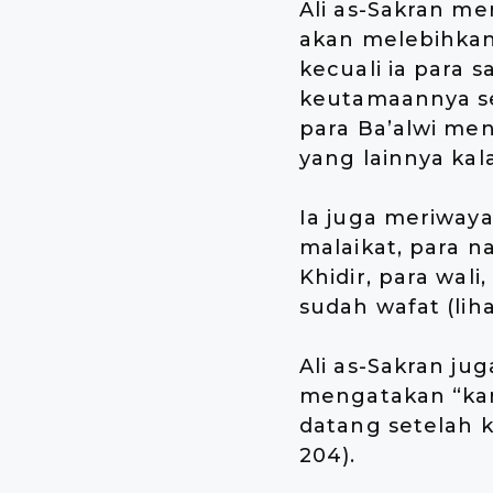
Ali as-Sakran m
akan melebihka
kecuali ia para 
keutamaannya sepe
para Ba’alwi men
yang lainnya ka
Ia juga meriwaya
malaikat, para na
Khidir, para wal
sudah wafat (lih
Ali as-Sakran ju
mengatakan “kam
datang setelah k
204).