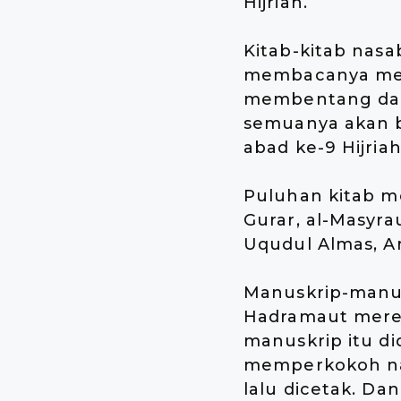
Hijriah.
Kitab-kitab nasa
membacanya meme
membentang dari 
semuanya akan b
abad ke-9 Hijriah
Puluhan kitab me
Gurar, al-Masyra
Uqudul Almas, A
Manuskrip-manus
Hadramaut mereka
manuskrip itu di
memperkokoh nas
lalu dicetak. Dan