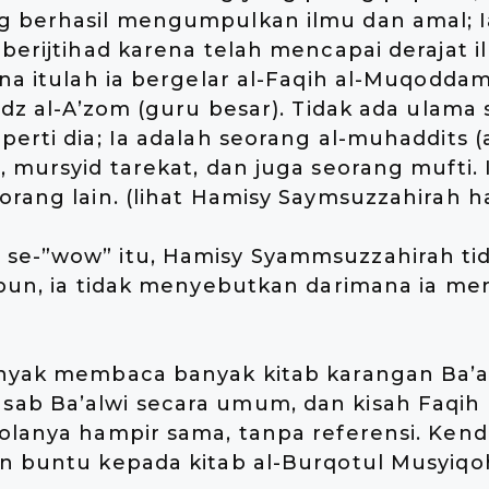
g berhasil mengumpulkan ilmu dan amal; I
 berijtihad karena telah mencapai derajat 
ena itulah ia bergelar al-Faqih al-Muqoddam
tadz al-A’zom (guru besar). Tidak ada ulam
erti dia; Ia adalah seorang al-muhaddits (a
, mursyid tarekat, dan juga seorang mufti.
orang lain. (lihat Hamisy Saymsuzzahirah h
se-”wow” itu, Hamisy Syammsuzzahirah ti
tpun, ia tidak menyebutkan darimana ia m
anyak membaca banyak kitab karangan Ba’a
sab Ba’alwi secara umum, dan kisah Faqi
olanya hampir sama, tanpa referensi. Kend
n buntu kepada kitab al-Burqotul Musyiqo