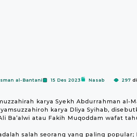
tsman al-Bantani
15 Des 2023
Nasab
297
d
muzzahirah karya Syekh Abdurrahman al-Ma
Syamsuzzahiroh karya Dliya Syihab, disebu
i Ba’alwi atau Fakih Muqoddam wafat tahun
 adalah salah seorang yang paling popular;