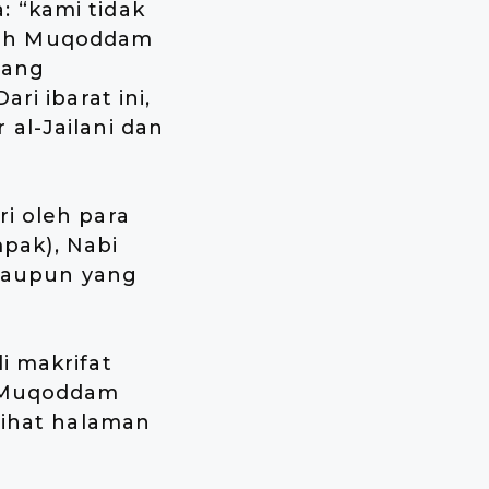
 “kami tidak
kih Muqoddam
tang
ri ibarat ini,
al-Jailani dan
i oleh para
mpak), Nabi
 maupun yang
i makrifat
h Muqoddam
lihat halaman