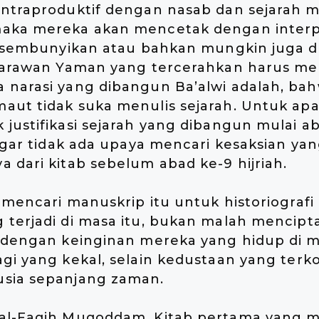
ontraproduktif dengan nasab dan sejarah 
aka mereka akan mencetak dengan interpo
 disembunyikan atau bahkan mungkin juga 
jarawan Yaman yang tercerahkan harus men
 narasi yang dibangun Ba’alwi adalah, b
ut tidak suka menulis sejarah. Untuk apa 
justifikasi sejarah yang dibangun mulai ab
 agar tidak ada upaya mencari kesaksian ya
 dari kitab sebelum abad ke-9 hijriah.
 mencari manuskrip itu untuk historiografi 
terjadi di masa itu, bukan malah mencipta
 dengan keinginan mereka yang hidup di ma
gi yang kekal, selain kedustaan yang terko
sia sepanjang zaman.
al-Faqih Muqoddam. Kitab pertama yang m