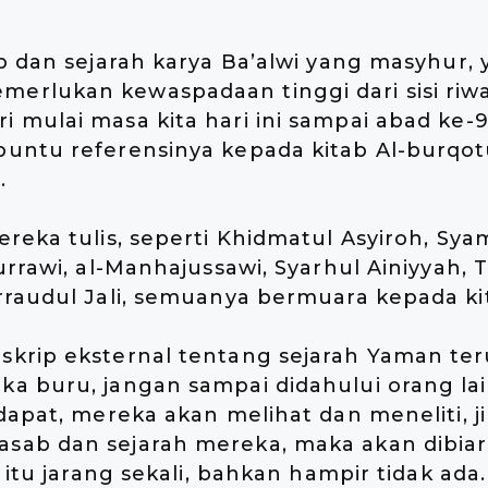
b dan sejarah karya Ba’alwi yang masyhur, y
rlukan kewaspadaan tinggi dari sisi riwa
mulai masa kita hari ini sampai abad ke-9 
untu referensinya kepada kitab Al-burqot
.
reka tulis, seperti Khidmatul Asyiroh, Sya
urrawi, al-Manhajussawi, Syarhul Ainiyyah, T
rraudul Jali, semuanya bermuara kepada ki
krip eksternal tentang sejarah Yaman te
 buru, jangan sampai didahului orang lain,
dapat, mereka akan melihat dan meneliti, ji
ab dan sejarah mereka, maka akan dibiark
 itu jarang sekali, bahkan hampir tidak ada.