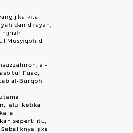
ang jika kita
yah dan dirayah,
hijriah
ul Musyiqoh di
msuzzahiroh, al-
asbitul Fuad,
tab al-Burqoh.
rutama
 lalu, ketika
ka ia
an seperti itu,
 Sebaliknya, jika