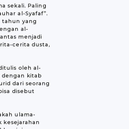
a sekali. Paling
auhar al-Syafaf”.
ka tahun yang
dengan al-
pantas menjadi
ita-cerita dusta,
tulis oleh al-
a dengan kitab
urid dari seorang
bisa disebut
pakah ulama-
 kesejarahan