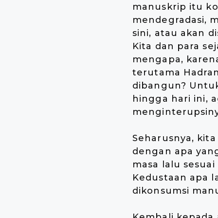
manuskrip itu k
mendegradasi, m
sini, atau akan
Kita dan para se
mengapa, karena
terutama Hadrama
dibangun? Untuk 
hingga hari ini,
menginterupsinya
Seharusnya, kita
dengan apa yang 
masa lalu sesuai
Kedustaan apa la
dikonsumsi manu
Kembali kepada 