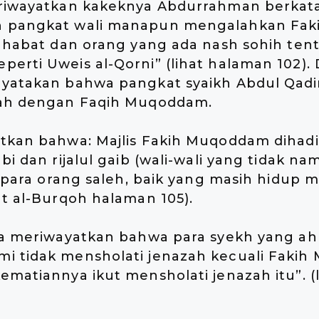
eriwayatkan kakeknya Abdurrahman berkata:
n pangkat wali manapun mengalahkan Fa
sahabat dan orang yang ada nash sohih ten
rti Uweis al-Qorni” (lihat halaman 102). Da
yatakan bahwa pangkat syaikh Abdul Qadir 
lah dengan Faqih Muqoddam.
tkan bahwa: Majlis Fakih Muqoddam dihadir
bi dan rijalul gaib (wali-wali yang tidak na
i, para orang saleh, baik yang masih hidup
at al-Burqoh halaman 105).
ga meriwayatkan bahwa para syekh yang ahl
i tidak mensholati jenazah kecuali Faki
ematiannya ikut mensholati jenazah itu”. (