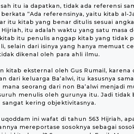
sah itu ia dapatkan, tidak ada referensi sam
berkata “Ada referensinya, yaitu kitab al-J
ar itu kitab yang benar ditulis sesuai ang
5 Hijriah, itu adalah waktu yang satu masa 
kitab itu penulis anggap kitab yang tidak 
li, selain dari isinya yang hanya memuat cer
idak dikenal oleh para ahli ilmu.
n kitab eksternal oleh Gus Rumail, karena di
n dari keluarga Ba’alwi, itu kasusnya sam
 di mana seorang dari non Ba’alwi menjadi m
disuruh menulis oleh gurunya itu. Jadi tidak 
 sangat kering objektivitasnya.
 Muqoddam ini wafat di tahun 563 Hijriah, a
nnya mereportase sosoknya sebagai sosok