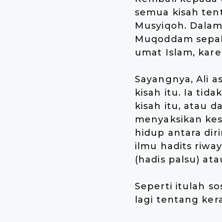
semua kisah ten
Musyiqoh. Dalam
Muqoddam sepaka
umat Islam, karen
Sayangnya, Ali a
kisah itu. Ia t
kisah itu, atau 
menyaksikan kes
hidup antara di
ilmu hadits riwa
(hadis palsu) at
Seperti itulah s
lagi tentang ker