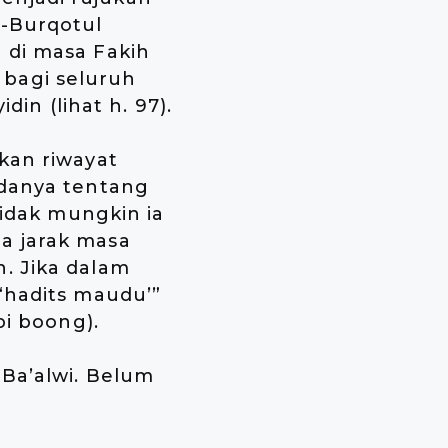
l-Burqotul
 di masa Fakih
bagi seluruh
din (lihat h. 97).
kan riwayat
adanya tentang
tidak mungkin ia
a jarak masa
. Jika dalam
“hadits maudu’”
pi boong).
 Ba’alwi. Belum