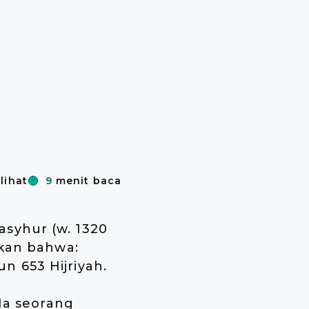
ilihat
9
menit baca
syhur (w. 1320
tkan bahwa:
 653 Hijriyah.
 Ia seorang