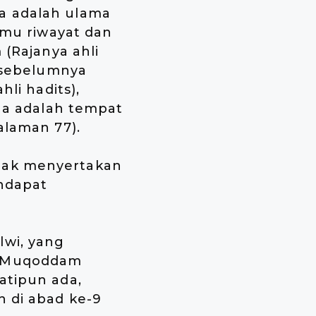
a adalah ulama
ilmu riwayat dan
 (Rajanya ahli
a sebelumnya
hli hadits),
 Ia adalah tempat
alaman 77).
dak menyertakan
endapat
lwi, yang
h Muqoddam
atipun ada,
h di abad ke-9