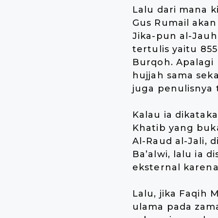
Lalu dari mana ki
Gus Rumail akan 
Jika-pun al-Jauh
tertulis yaitu 85
Burqoh. Apalagi 
hujjah sama seka
juga penulisnya t
Kalau ia dikataka
Khatib yang buka
Al-Raud al-Jali,
Ba’alwi, lalu ia 
eksternal karena
Lalu, jika Faqih
ulama pada zama