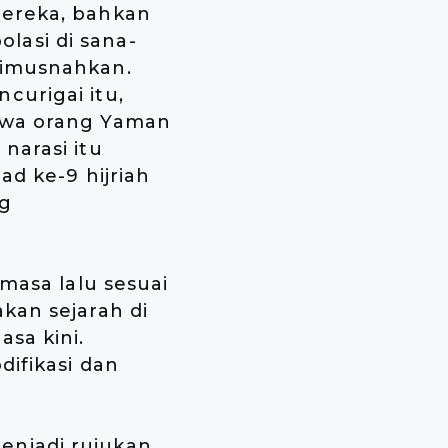
mereka, bahkan
lasi di sana-
dimusnahkan.
curigai itu,
ahwa orang Yaman
narasi itu
ad ke-9 hijriah
ng
masa lalu sesuai
kan sejarah di
sa kini.
difikasi dan
enjadi rujukan