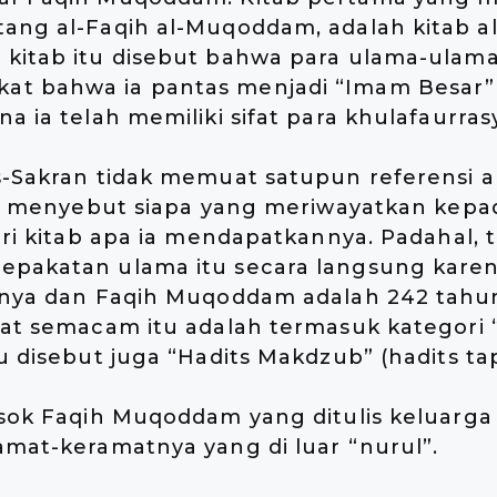
tang al-Faqih al-Muqoddam, adalah kitab a
 kitab itu disebut bahwa para ulama-ulama
t bahwa ia pantas menjadi “Imam Besar” 
a ia telah memiliki sifat para khulafaurrasyi
s-Sakran tidak memuat satupun referensi a
idak menyebut siapa yang meriwayatkan kep
dari kitab apa ia mendapatkannya. Padahal, 
epakatan ulama itu secara langsung karen
rinya dan Faqih Muqoddam adalah 242 tahun
yat semacam itu adalah termasuk kategori 
au disebut juga “Hadits Makdzub” (hadits ta
osok Faqih Muqoddam yang ditulis keluarga
amat-keramatnya yang di luar “nurul”.