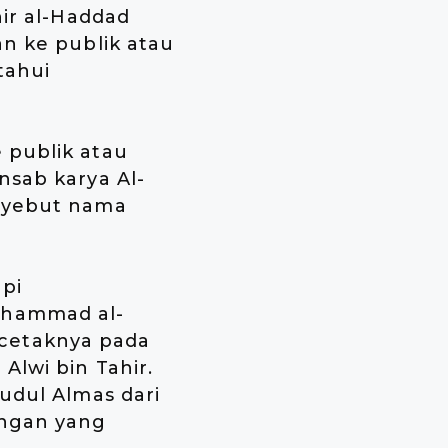
hir al-Haddad
an ke publik atau
tahui
 publik atau
nsab karya Al-
enyebut nama
api
uhammad al-
cetaknya pada
Alwi bin Tahir.
udul Almas dari
engan yang