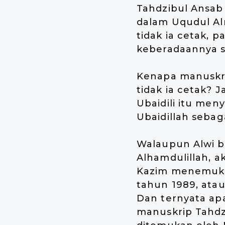
Tahdzibul Ansab 
dalam Uqudul Alm
tidak ia cetak,
keberadaannya s
Kenapa manuskri
tidak ia cetak? 
Ubaidili itu me
Ubaidillah sebag
Walaupun Alwi bi
Alhamdulillah, 
Kazim menemuka
tahun 1989, atau
Dan ternyata apa
manuskrip Tahdz