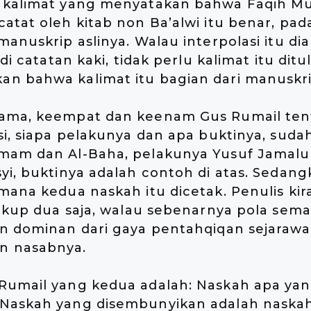
 kalimat yang menyatakan bahwa Faqih M
atat oleh kitab non Ba’alwi itu benar, pada
manuskrip aslinya. Walau interpolasi itu di
 di catatan kaki, tidak perlu kalimat itu ditu
n bahwa kalimat itu bagian dari manuskrip
ama, keempat dan keenam Gus Rumail ten
si, siapa pelakunya dan apa buktinya, suda
mam dan Al-Baha, pelakunya Yusuf Jamalul
yi, buktinya adalah contoh di atas. Sedan
mana kedua naskah itu dicetak. Penulis kir
cukup dua saja, walau sebenarnya pola sem
an dominan dari gaya pentahqiqan sejarawa
 nasabnya.
Rumail yang kedua adalah: Naskah apa ya
Naskah yang disembunyikan adalah naskah 