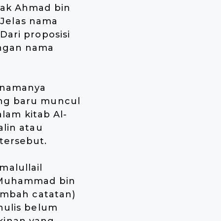
nak Ahmad bin
Jelas nama
Dari proposisi
engan nama
i namanya
ang baru muncul
alam kitab Al-
alin atau
tersebut.
alullail
n Muhammad bin
nambah catatan)
nulis belum