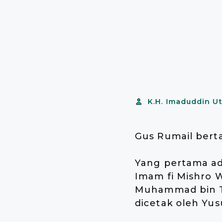
K.H. Imaduddin U
Gus Rumail berta
Yang pertama ada
Imam fi Mishro 
Muhammad bin Tob
dicetak oleh Yusu