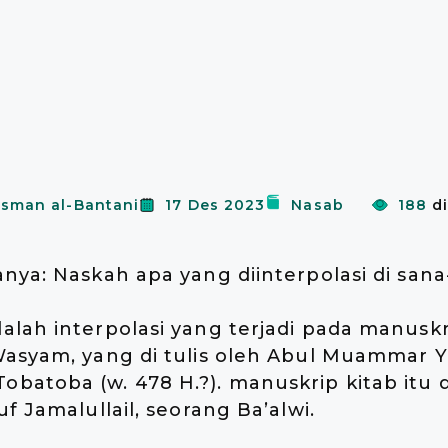
tsman al-Bantani
17 Des 2023
Nasab
188
di
nya: Naskah apa yang diinterpolasi di sana-
lah interpolasi yang terjadi pada manuskr
Wasyam, yang di tulis oleh Abul Muammar Y
atoba (w. 478 H.?). manuskrip kitab itu 
f Jamalullail, seorang Ba’alwi.