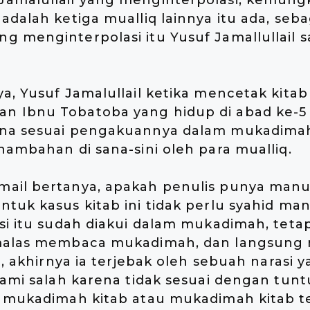
amalullail yang menginterpolasi, kemung
adalah ketiga mualliq lainnya itu ada, se
 menginterpolasi itu Yusuf Jamallullail 
a, Yusuf Jamalullail ketika mencetak kitab 
 Ibnu Tobatoba yang hidup di abad ke-5 H
na sesuai pengakuannya dalam mukadimah
nambahan di sana-sini oleh para mualliq.
ail bertanya, apakah penulis punya manusk
tuk kasus kitab ini tidak perlu syahid manu
si itu sudah diakui dalam mukadimah, teta
malas membaca mukadimah, dan langsung 
i, akhirnya ia terjebak oleh sebuah narasi 
hami salah karena tidak sesuai dengan tun
i mukadimah kitab atau mukadimah kitab t