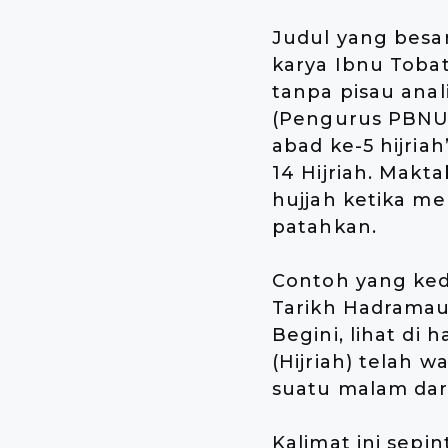
Judul yang besa
karya Ibnu Tob
tanpa pisau anal
(Pengurus PBNU)
abad ke-5 hijria
14 Hijriah. Makt
hujjah ketika m
patahkan.
Contoh yang kedu
Tarikh Hadramau
Begini, lihat di
(Hijriah) telah 
suatu malam dar
Kalimat ini sep