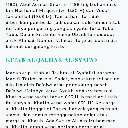
1180), Abul Aon as-Sifarini (1188 h.), Muhammad
bin Nashar al-Maqdisi (w. 1350 H) dan Yusuf
Jamalullail (1938 M). Tambahan itu tidak
diberikan pembeda, jadi seakan seluruh isi kitab
itu karya pengarang yang asli yaitu Ibnu Toba
Toba. Dalam kitab itu nama Ubaidillah disebut
anak Ahmad. Namun kalimat itu jelas bukan dari
kalimat pengarang kitab.
KITAB AL-JAUHAR AL-SYAFAF
Manuskrip kitab al-Jauhral al-Syafaf fi Karomati
Man fi Tarimi min al-Sadat, manuskrip ini sering
dikutip oleh Ba’alwi atau pendukung nasab
Ba’alwi. Katanya karya Syekh Abdurrahman al-
Khatib yang wafat tahun 855 H. benarkah kitab
itu karya al-Khatib yang wafat 855 H? Keluarga
al-Khatib tinggal di Tarim, banyak yang menjadi
ulama, dan semua menggunakan gelar atau
marga al-Khatib. Ada Syekh Ali bin Muhammad
al-Khatib, orang yang pertama bergelar al-