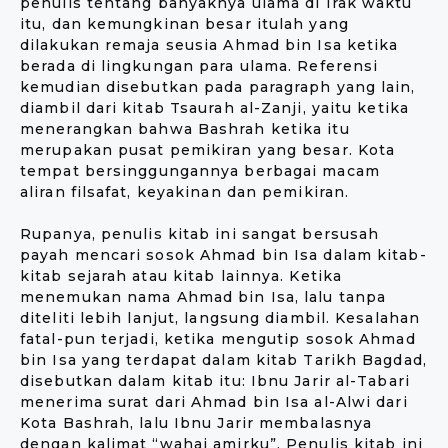
penulis tentang banyaknya ulama di Irak waktu
itu, dan kemungkinan besar itulah yang
dilakukan remaja seusia Ahmad bin Isa ketika
berada di lingkungan para ulama. Referensi
kemudian disebutkan pada paragraph yang lain,
diambil dari kitab Tsaurah al-Zanji, yaitu ketika
menerangkan bahwa Bashrah ketika itu
merupakan pusat pemikiran yang besar. Kota
tempat bersinggungannya berbagai macam
aliran filsafat, keyakinan dan pemikiran.
Rupanya, penulis kitab ini sangat bersusah
payah mencari sosok Ahmad bin Isa dalam kitab-
kitab sejarah atau kitab lainnya. Ketika
menemukan nama Ahmad bin Isa, lalu tanpa
diteliti lebih lanjut, langsung diambil. Kesalahan
fatal-pun terjadi, ketika mengutip sosok Ahmad
bin Isa yang terdapat dalam kitab Tarikh Bagdad,
disebutkan dalam kitab itu: Ibnu Jarir al-Tabari
menerima surat dari Ahmad bin Isa al-Alwi dari
Kota Bashrah, lalu Ibnu Jarir membalasnya
dengan kalimat “wahai amirku”. Penulis kitab ini