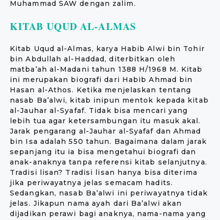
Muhammad SAW dengan zalim.
KITAB UQUD AL-ALMAS
Kitab Uqud al-Almas, karya Habib Alwi bin Tohir
bin Abdullah al-Haddad, diterbitkan oleh
matba’ah al-Madani tahun 1388 H/1968 M. Kitab
ini merupakan biografi dari Habib Ahmad bin
Hasan al-Athos. Ketika menjelaskan tentang
nasab Ba’alwi, kitab inipun mentok kepada kitab
al-Jauhar al-Syafaf. Tidak bisa mencari yang
lebih tua agar ketersambungan itu masuk akal.
Jarak pengarang al-Jauhar al-Syafaf dan Ahmad
bin Isa adalah 550 tahun. Bagaimana dalam jarak
sepanjang itu ia bisa mengetahui biografi dan
anak-anaknya tanpa referensi kitab selanjutnya.
Tradisi lisan? Tradisi lisan hanya bisa diterima
jika periwayatnya jelas semacam hadits.
Sedangkan, nasab Ba’alwi ini periwayatnya tidak
jelas. Jikapun nama ayah dari Ba’alwi akan
dijadikan perawi bagi anaknya, nama-nama yang