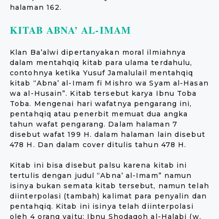
halaman 162.
KITAB ABNA’ AL-IMAM
Klan Ba’alwi dipertanyakan moral ilmiahnya
dalam mentahqiq kitab para ulama terdahulu,
contohnya ketika Yusuf Jamalulail mentahqiq
kitab “Abna’ al-Imam fi Mishro wa Syam al-Hasan
wa al-Husain”. Kitab tersebut karya Ibnu Toba
Toba. Mengenai hari wafatnya pengarang ini,
pentahqiq atau penerbit memuat dua angka
tahun wafat pengarang. Dalam halaman 7
disebut wafat 199 H. dalam halaman lain disebut
478 H. Dan dalam cover ditulis tahun 478 H.
Kitab ini bisa disebut palsu karena kitab ini
tertulis dengan judul “Abna’ al-Imam” namun
isinya bukan semata kitab tersebut, namun telah
diinterpolasi (tambah) kalimat para penyalin dan
pentahqiq. Kitab ini isinya telah diinterpolasi
oleh 4 orang yaitu: Ibnu Shodaqoh al-Halabi (w.