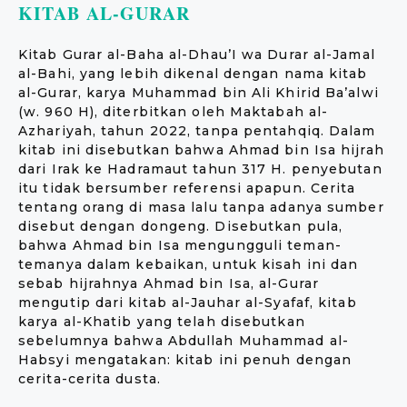
KITAB AL-GURAR
Kitab Gurar al-Baha al-Dhau’I wa Durar al-Jamal
al-Bahi, yang lebih dikenal dengan nama kitab
al-Gurar, karya Muhammad bin Ali Khirid Ba’alwi
(w. 960 H), diterbitkan oleh Maktabah al-
Azhariyah, tahun 2022, tanpa pentahqiq. Dalam
kitab ini disebutkan bahwa Ahmad bin Isa hijrah
dari Irak ke Hadramaut tahun 317 H. penyebutan
itu tidak bersumber referensi apapun. Cerita
tentang orang di masa lalu tanpa adanya sumber
disebut dengan dongeng. Disebutkan pula,
bahwa Ahmad bin Isa mengungguli teman-
temanya dalam kebaikan, untuk kisah ini dan
sebab hijrahnya Ahmad bin Isa, al-Gurar
mengutip dari kitab al-Jauhar al-Syafaf, kitab
karya al-Khatib yang telah disebutkan
sebelumnya bahwa Abdullah Muhammad al-
Habsyi mengatakan: kitab ini penuh dengan
cerita-cerita dusta.