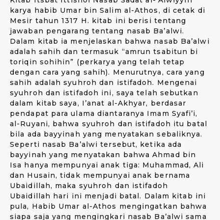
Kitab Itsbat Ittishol Nasab Sadat al-‘Alwiyyin
karya habib Umar bin Salim al-Athos, di cetak di
Mesir tahun 1317 H. kitab ini berisi tentang
jawaban pengarang tentang nasab Ba’alwi.
Dalam kitab ia menjelaskan bahwa nasab Ba’alwi
adalah sahih dan termasuk “amrun tsabitun bi
toriqin sohihin” (perkarya yang telah tetap
dengan cara yang sahih). Menurutnya, cara yang
sahih adalah syuhroh dan istifadoh. Mengenai
syuhroh dan istifadoh ini, saya telah sebutkan
dalam kitab saya, I’anat al-Akhyar, berdasar
pendapat para ulama diantaranya Imam Syafi’i,
al-Ruyani, bahwa syuhroh dan istifadoh itu batal
bila ada bayyinah yang menyatakan sebaliknya.
Seperti nasab Ba’alwi tersebut, ketika ada
bayyinah yang menyatakan bahwa Ahmad bin
Isa hanya mempunyai anak tiga: Muhammad, Ali
dan Husain, tidak mempunyai anak bernama
Ubaidillah, maka syuhroh dan istifadoh
Ubaidillah hari ini menjadi batal. Dalam kitab ini
pula, Habib Umar al-Athos mengingatkan bahwa
siapa saja yang mengingkari nasab Ba’alwi sama