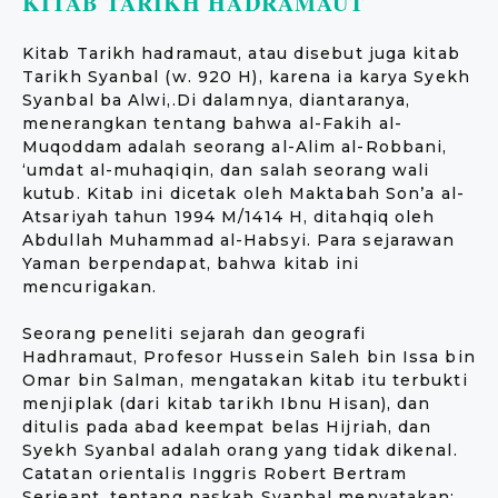
KITAB TARIKH HADRAMAUT
Kitab Tarikh hadramaut, atau disebut juga kitab
Tarikh Syanbal (w. 920 H), karena ia karya Syekh
Syanbal ba Alwi,.Di dalamnya, diantaranya,
menerangkan tentang bahwa al-Fakih al-
Muqoddam adalah seorang al-Alim al-Robbani,
‘umdat al-muhaqiqin, dan salah seorang wali
kutub. Kitab ini dicetak oleh Maktabah Son’a al-
Atsariyah tahun 1994 M/1414 H, ditahqiq oleh
Abdullah Muhammad al-Habsyi. Para sejarawan
Yaman berpendapat, bahwa kitab ini
mencurigakan.
Seorang peneliti sejarah dan geografi
Hadhramaut, Profesor Hussein Saleh bin Issa bin
Omar bin Salman, mengatakan kitab itu terbukti
menjiplak (dari kitab tarikh Ibnu Hisan), dan
ditulis pada abad keempat belas Hijriah, dan
Syekh Syanbal adalah orang yang tidak dikenal.
Catatan orientalis Inggris Robert Bertram
Serjeant, tentang naskah Syanbal menyatakan: