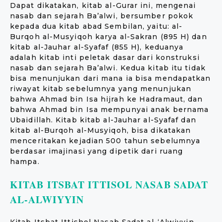
Dapat dikatakan, kitab al-Gurar ini, mengenai
nasab dan sejarah Ba’alwi, bersumber pokok
kepada dua kitab abad Sembilan, yaitu: al-
Burqoh al-Musyiqoh karya al-Sakran (895 H) dan
kitab al-Jauhar al-Syafaf (855 H), keduanya
adalah kitab inti peletak dasar dari konstruksi
nasab dan sejarah Ba’alwi. Kedua kitab itu tidak
bisa menunjukan dari mana ia bisa mendapatkan
riwayat kitab sebelumnya yang menunjukan
bahwa Ahmad bin Isa hijrah ke Hadramaut, dan
bahwa Ahmad bin Isa mempunyai anak bernama
Ubaidillah. Kitab kitab al-Jauhar al-Syafaf dan
kitab al-Burqoh al-Musyiqoh, bisa dikatakan
menceritakan kejadian 500 tahun sebelumnya
berdasar imajinasi yang dipetik dari ruang
hampa.
KITAB ITSBAT ITTISOL NASAB SADAT
AL-ALWIYYIN