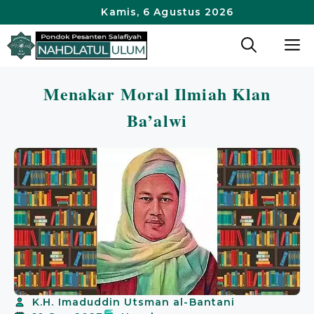
Langsung
Kamis, 6 Agustus 2026
ke
M
isi
Menakar Moral Ilmiah Klan
Ba’alwi
K.H. Imaduddin Utsman al-Bantani