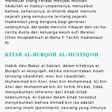
membuat orang cerdas menjadi muntah.
Abdullah al-Habsyi umpamanya, menyebut
bahwa, seharusnya, al-Khatib dapat menulis
sejarah yang sempurna tentang sejarah
Hadramaut yang berguna bagi generasi
selanjutnya, daripada menulis hikayat dan cerita-
cerita dusta dari keluarga kaum sufi Ba’alwi.
(lihat Muqaddimah al-Baha fi Tarikh Hadramaut:
9)
KITAB AL-BURQOH AL-MUSYIQOH
Habib Abu Bakar al-Sakran, dalam kitabnya al-
Burqoh al-Musyiqah, ketika menceritakan kisah
tentang Ubaidillah, Alwi bin Ubaidillah,
Muhammad bin Alwi, Alwi bin Muhammad, Ali bin
Alwi dan Muhammad bin Ali Sohib Mirbat, tidak
menyebutkan referensi dari kitab-kitab
sebelumnya. Al-Sakran dalam kitab tersebut
menyebutkan bahwa Ahmad bin Isa adalah
seorang imam (pemimpin); seorang yang ilmunya