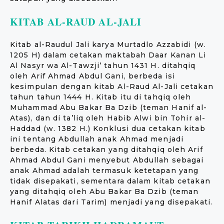
KITAB AL-RAUD AL-JALI
Kitab al-Raudul Jali karya Murtadlo Azzabidi (w.
1205 H) dalam cetakan maktabah Daar Kanan Li
Al Nasyr wa Al-Tawzji’ tahun 1431 H. ditahqiq
oleh Arif Ahmad Abdul Gani, berbeda isi
kesimpulan dengan kitab Al-Raud Al-Jali cetakan
tahun tahun 1444 H. Kitab itu di tahqiq oleh
Muhammad Abu Bakar Ba Dzib (teman Hanif al-
Atas), dan di ta’liq oleh Habib Alwi bin Tohir al-
Haddad (w. 1382 H.) Konklusi dua cetakan kitab
ini tentang Abdullah anak Ahmad menjadi
berbeda. Kitab cetakan yang ditahqiq oleh Arif
Ahmad Abdul Gani menyebut Abdullah sebagai
anak Ahmad adalah termasuk ketetapan yang
tidak disepakati, sementara dalam kitab cetakan
yang ditahqiq oleh Abu Bakar Ba Dzib (teman
Hanif Alatas dari Tarim) menjadi yang disepakati.