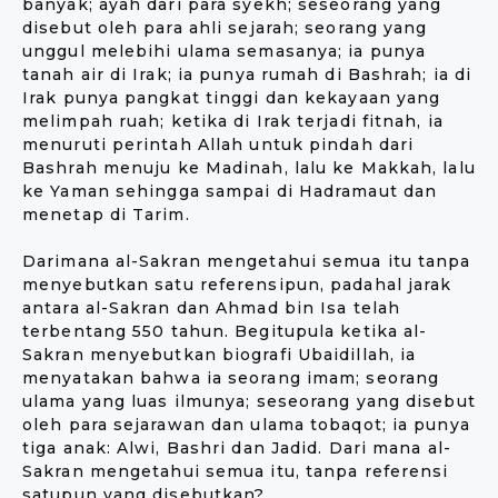
banyak; ayah dari para syekh; seseorang yang
disebut oleh para ahli sejarah; seorang yang
unggul melebihi ulama semasanya; ia punya
tanah air di Irak; ia punya rumah di Bashrah; ia di
Irak punya pangkat tinggi dan kekayaan yang
melimpah ruah; ketika di Irak terjadi fitnah, ia
menuruti perintah Allah untuk pindah dari
Bashrah menuju ke Madinah, lalu ke Makkah, lalu
ke Yaman sehingga sampai di Hadramaut dan
menetap di Tarim.
Darimana al-Sakran mengetahui semua itu tanpa
menyebutkan satu referensipun, padahal jarak
antara al-Sakran dan Ahmad bin Isa telah
terbentang 550 tahun. Begitupula ketika al-
Sakran menyebutkan biografi Ubaidillah, ia
menyatakan bahwa ia seorang imam; seorang
ulama yang luas ilmunya; seseorang yang disebut
oleh para sejarawan dan ulama tobaqot; ia punya
tiga anak: Alwi, Bashri dan Jadid. Dari mana al-
Sakran mengetahui semua itu, tanpa referensi
satupun yang disebutkan?