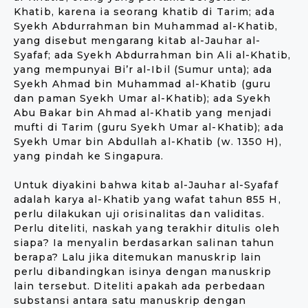
Khatib, karena ia seorang khatib di Tarim; ada
Syekh Abdurrahman bin Muhammad al-Khatib,
yang disebut mengarang kitab al-Jauhar al-
Syafaf; ada Syekh Abdurrahman bin Ali al-Khatib,
yang mempunyai Bi’r al-Ibil (Sumur unta); ada
Syekh Ahmad bin Muhammad al-Khatib (guru
dan paman Syekh Umar al-Khatib); ada Syekh
Abu Bakar bin Ahmad al-Khatib yang menjadi
mufti di Tarim (guru Syekh Umar al-Khatib); ada
Syekh Umar bin Abdullah al-Khatib (w. 1350 H),
yang pindah ke Singapura.
Untuk diyakini bahwa kitab al-Jauhar al-Syafaf
adalah karya al-Khatib yang wafat tahun 855 H,
perlu dilakukan uji orisinalitas dan validitas.
Perlu diteliti, naskah yang terakhir ditulis oleh
siapa? Ia menyalin berdasarkan salinan tahun
berapa? Lalu jika ditemukan manuskrip lain
perlu dibandingkan isinya dengan manuskrip
lain tersebut. Diteliti apakah ada perbedaan
substansi antara satu manuskrip dengan