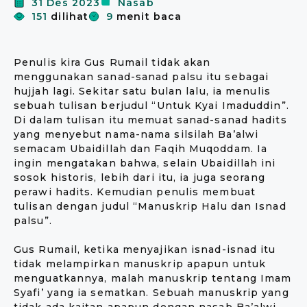
31 Des 2023
Nasab
151
dilihat
9
menit baca
Penulis kira Gus Rumail tidak akan
menggunakan sanad-sanad palsu itu sebagai
hujjah lagi. Sekitar satu bulan lalu, ia menulis
sebuah tulisan berjudul “Untuk Kyai Imaduddin”.
Di dalam tulisan itu memuat sanad-sanad hadits
yang menyebut nama-nama silsilah Ba’alwi
semacam Ubaidillah dan Faqih Muqoddam. Ia
ingin mengatakan bahwa, selain Ubaidillah ini
sosok historis, lebih dari itu, ia juga seorang
perawi hadits. Kemudian penulis membuat
tulisan dengan judul “Manuskrip Halu dan Isnad
palsu”.
Gus Rumail, ketika menyajikan isnad-isnad itu
tidak melampirkan manuskrip apapun untuk
menguatkannya, malah manuskrip tentang Imam
Syafi’ yang ia sematkan. Sebuah manuskrip yang