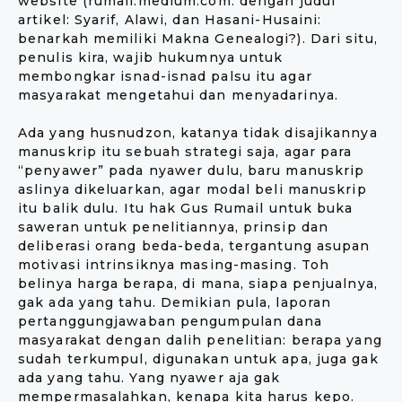
website (rumail.medium.com. dengan judul
artikel: Syarif, Alawi, dan Hasani-Husaini:
benarkah memiliki Makna Genealogi?). Dari situ,
penulis kira, wajib hukumnya untuk
membongkar isnad-isnad palsu itu agar
masyarakat mengetahui dan menyadarinya.
Ada yang husnudzon, katanya tidak disajikannya
manuskrip itu sebuah strategi saja, agar para
“penyawer” pada nyawer dulu, baru manuskrip
aslinya dikeluarkan, agar modal beli manuskrip
itu balik dulu. Itu hak Gus Rumail untuk buka
saweran untuk penelitiannya, prinsip dan
deliberasi orang beda-beda, tergantung asupan
motivasi intrinsiknya masing-masing. Toh
belinya harga berapa, di mana, siapa penjualnya,
gak ada yang tahu. Demikian pula, laporan
pertanggungjawaban pengumpulan dana
masyarakat dengan dalih penelitian: berapa yang
sudah terkumpul, digunakan untuk apa, juga gak
ada yang tahu. Yang nyawer aja gak
mempermasalahkan, kenapa kita harus kepo.