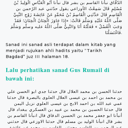
الدّقّاق نبأنا القاسم بن بشر قال نبأنا أَبُو الْعَبَّاسِ الْوَلِيدُ بْنُ
مُسْلِمٍ قَالَ سَمِعْتُ الأوزاعي يقول حدّثني عبد الرّحمن بن
الْقَاسِمِ قَالَ حَدَّثَنِي الْقَاسِمُ بْنُ مُحَمَّدٍ عَنْ عَائِشَةَ زَوْجِ النَّبِيِّ
صَلَّى اللَّهُ عَلَيْهِ وَسَلَّمَ قَالَتْ: «إِذَا جَاوَزَ الْخِتَانُ الْخِتَانَ؛ فَقَدْ
وَجَبَ الْغُسْلُ » فَعَلْتُهُ أَنَا وَالنَّبِيُّ صَلَّى اللَّهُ عليه وسلّم وَسَلَّمَ
فَاغْتَسَلْنَا.
Sanad ini sanad asli terdapat dalam kitab yang
menjadi rujukan ahli hadits yaitu “Tarikh
Bagdad” juz III halaman 18.
Lalu perhatikan sanad Gus Rumail di
bawah ini:
حدثنا الحسن بن محمد العلال قال حدثنا جدي ابو الحسن علي
بن محمد بن احمد بن عيسى العلال العلوى بالبصرة قال حدثنا
عمي عبد الله بن احمد الابح بن عيسى العلوي نزيل اليمن
قال حدثنا الحسين بن محمد بن عبيد بن العسكري ببغداد قال
أنبأنا ابو جعفر محمد بن الحسبن الدقاق قال انبأنا القاسم بن
بشر قال انبأنا الوليد بن مسلم قال حدثنا الاوزعي قال حدثني
عبد الرحمن بن القاسم وحدثني القاسم بن محمد عن عائشة