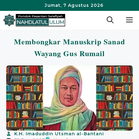
Langsung
Jumat, 7 Agustus 2026
ke
M
isi
Membongkar Manuskrip Sanad
Wayang Gus Rumail
K.H. Imaduddin Utsman al-Bantani