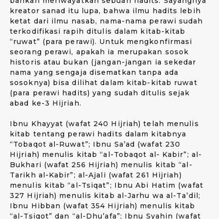
bahkan meriwayatkan sebuah hadits. Sayangnya
kreator sanad itu lupa, bahwa ilmu hadits lebih
ketat dari ilmu nasab, nama-nama perawi sudah
terkodifikasi rapih ditulis dalam kitab-kitab
“ruwat” (para perawi). Untuk mengkonfirmasi
seorang perawi, apakah ia merupakan sosok
historis atau bukan (jangan-jangan ia sekedar
nama yang sengaja disematkan tanpa ada
sosoknya) bisa dilihat dalam kitab-kitab ruwat
(para perawi hadits) yang sudah ditulis sejak
abad ke-3 Hijriah.
Ibnu Khayyat (wafat 240 Hijriah) telah menulis
kitab tentang perawi hadits dalam kitabnya
“Tobaqot al-Ruwat”; Ibnu Sa’ad (wafat 230
Hijriah) menulis kitab “al-Tobaqot al- Kabir”; al-
Bukhari (wafat 256 Hijriah) menulis kitab “al-
Tarikh al-Kabir”; al-Ajali (wafat 261 Hijriah)
menulis kitab “al-Tsiqat”; Ibnu Abi Hatim (wafat
327 Hijriah) menulis kitab al-Jarhu wa al-Ta’dil;
Ibnu Hibban (wafat 354 Hijriah) menulis kitab
“al-Tsiqot” dan “al-Dhu’afa”; Ibnu Syahin (wafat