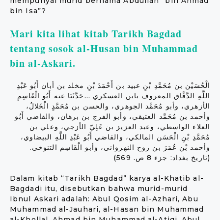
mempunyai murid bernama Abdullah “bin Ahmad
bin Isa”?
Mari kita lihat kitab Tarikh Bagdad
tentang sosok al-Husan bin Muhammad
bin al-Askari.
الْحُسَيْن بن مُحَمَّدِ بْنِ عبيد بن أَحْمَدَ بْنِ مخلد بن أبان أَبُو عَبْدِ
اللَّهِ الدَّقَّاق المعروف بابن العسكري …حَدَّثَنَا عنه أَبُو الْقَاسِمِ
الأزهري، وأبو مُحَمَّد الجوهري، والحسن بن مُحَمَّدٍ الْخَلالُ،
وأحمد بن مُحَمَّد العتيقي، وأبو الفرج بن برهان، والقاضي أَبُو
العلاء الواسطي، وعبد العزيز بن عَلِيّ الأزجي، وعلي بن
مُحَمَّدِ بْنِ الْحَسَن المالكي، والقاضي أَبُو عَبْدِ اللَّهِ البيضاوي،
وأحمد بْن عُمَرَ بن روح النهرواني، وأبو الْقَاسِم التنوخي.
(تاريخ بغداد: جزء 8 ص. 569)
Dalam kitab “Tarikh Bagdad” karya al-Khatib al-
Bagdadi itu, disebutkan bahwa murid-murid
Ibnul Askari adalah: Abul Qosim al-Azhari, Abu
Muhammad al-Jauhari, al-Hasan bin Muhammad
al-Khollal, Ahmad bin Muhammad al-Atiqi, Abul