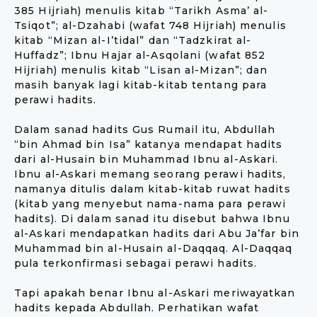
385 Hijriah) menulis kitab “Tarikh Asma’ al-
Tsiqot”; al-Dzahabi (wafat 748 Hijriah) menulis
kitab “Mizan al-I’tidal” dan “Tadzkirat al-
Huffadz”; Ibnu Hajar al-Asqolani (wafat 852
Hijriah) menulis kitab “Lisan al-Mizan”; dan
masih banyak lagi kitab-kitab tentang para
perawi hadits.
Dalam sanad hadits Gus Rumail itu, Abdullah
“bin Ahmad bin Isa” katanya mendapat hadits
dari al-Husain bin Muhammad Ibnu al-Askari.
Ibnu al-Askari memang seorang perawi hadits,
namanya ditulis dalam kitab-kitab ruwat hadits
(kitab yang menyebut nama-nama para perawi
hadits). Di dalam sanad itu disebut bahwa Ibnu
al-Askari mendapatkan hadits dari Abu Ja’far bin
Muhammad bin al-Husain al-Daqqaq. Al-Daqqaq
pula terkonfirmasi sebagai perawi hadits.
Tapi apakah benar Ibnu al-Askari meriwayatkan
hadits kepada Abdullah. Perhatikan wafat