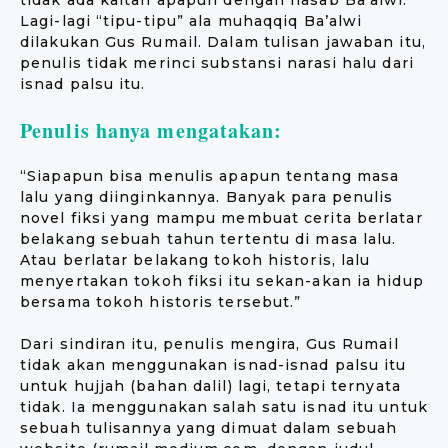
tidak ada kaitan apapun dengan nasab Ba’alwi.
Lagi-lagi “tipu-tipu” ala muhaqqiq Ba’alwi
dilakukan Gus Rumail. Dalam tulisan jawaban itu,
penulis tidak merinci substansi narasi halu dari
isnad palsu itu.
Penulis hanya mengatakan:
“Siapapun bisa menulis apapun tentang masa
lalu yang diinginkannya. Banyak para penulis
novel fiksi yang mampu membuat cerita berlatar
belakang sebuah tahun tertentu di masa lalu.
Atau berlatar belakang tokoh historis, lalu
menyertakan tokoh fiksi itu sekan-akan ia hidup
bersama tokoh historis tersebut.”
Dari sindiran itu, penulis mengira, Gus Rumail
tidak akan menggunakan isnad-isnad palsu itu
untuk hujjah (bahan dalil) lagi, tetapi ternyata
tidak. Ia menggunakan salah satu isnad itu untuk
sebuah tulisannya yang dimuat dalam sebuah