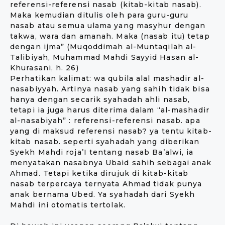
referensi-referensi nasab (kitab-kitab nasab).
Maka kemudian ditulis oleh para guru-guru
nasab atau semua ulama yang masyhur dengan
takwa, wara dan amanah. Maka (nasab itu) tetap
dengan ijma” (Muqoddimah al-Muntaqilah al-
Talibiyah, Muhammad Mahdi Sayyid Hasan al-
Khurasani, h. 26)
Perhatikan kalimat: wa qubila alal mashadir al-
nasabiyyah. Artinya nasab yang sahih tidak bisa
hanya dengan secarik syahadah ahli nasab,
tetapi ia juga harus diterima dalam “al-mashadir
al-nasabiyah” : referensi-referensi nasab. apa
yang di maksud referensi nasab? ya tentu kitab-
kitab nasab. seperti syahadah yang diberikan
Syekh Mahdi roja’I tentang nasab Ba’alwi, ia
menyatakan nasabnya Ubaid sahih sebagai anak
Ahmad. Tetapi ketika dirujuk di kitab-kitab
nasab terpercaya ternyata Ahmad tidak punya
anak bernama Ubed. Ya syahadah dari Syekh
Mahdi ini otomatis tertolak.