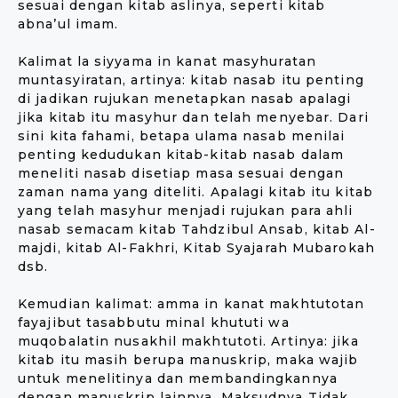
sesuai dengan kitab aslinya, seperti kitab
abna’ul imam.
Kalimat la siyyama in kanat masyhuratan
muntasyiratan, artinya: kitab nasab itu penting
di jadikan rujukan menetapkan nasab apalagi
jika kitab itu masyhur dan telah menyebar. Dari
sini kita fahami, betapa ulama nasab menilai
penting kedudukan kitab-kitab nasab dalam
meneliti nasab disetiap masa sesuai dengan
zaman nama yang diteliti. Apalagi kitab itu kitab
yang telah masyhur menjadi rujukan para ahli
nasab semacam kitab Tahdzibul Ansab, kitab Al-
majdi, kitab Al-Fakhri, Kitab Syajarah Mubarokah
dsb.
Kemudian kalimat: amma in kanat makhtutotan
fayajibut tasabbutu minal khututi wa
muqobalatin nusakhil makhtutoti. Artinya: jika
kitab itu masih berupa manuskrip, maka wajib
untuk menelitinya dan membandingkannya
dengan manuskrip lainnya. Maksudnya Tidak