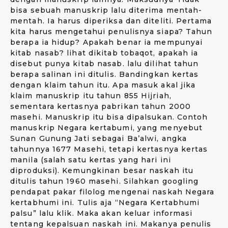
bisa sebuah manuskrip lalu diterima mentah-
mentah. Ia harus diperiksa dan diteliti. Pertama
kita harus mengetahui penulisnya siapa? Tahun
berapa ia hidup? Apakah benar ia mempunyai
kitab nasab? lihat dikitab tobaqot, apakah ia
disebut punya kitab nasab. lalu dilihat tahun
berapa salinan ini ditulis. Bandingkan kertas
dengan klaim tahun itu. Apa masuk akal jika
klaim manuskrip itu tahun 855 Hijriah,
sementara kertasnya pabrikan tahun 2000
masehi. Manuskrip itu bisa dipalsukan. Contoh
manuskrip Negara kertabumi, yang menyebut
Sunan Gunung Jati sebagai Ba’alwi, angka
tahunnya 1677 Masehi, tetapi kertasnya kertas
manila (salah satu kertas yang hari ini
diproduksi). Kemungkinan besar naskah itu
ditulis tahun 1960 masehi. Silahkan googling
pendapat pakar filolog mengenai naskah Negara
kertabhumi ini. Tulis aja “Negara Kertabhumi
palsu” lalu klik. Maka akan keluar informasi
tentang kepalsuan naskah ini. Makanya penulis