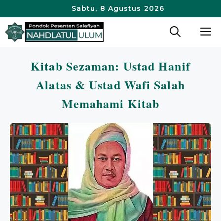
Langsung
Sabtu, 8 Agustus 2026
ke
M
isi
Kitab Sezaman: Ustad Hanif
Alatas & Ustad Wafi Salah
Memahami Kitab