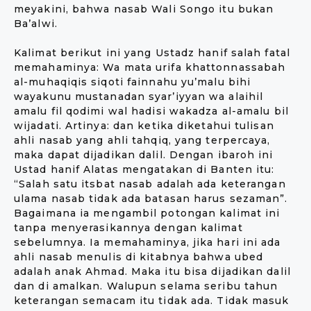
meyakini, bahwa nasab Wali Songo itu bukan
Ba’alwi.
Kalimat berikut ini yang Ustadz hanif salah fatal
memahaminya: Wa mata urifa khattonnassabah
al-muhaqiqis siqoti fainnahu yu’malu bihi
wayakunu mustanadan syar’iyyan wa alaihil
amalu fil qodimi wal hadisi wakadza al-amalu bil
wijadati. Artinya: dan ketika diketahui tulisan
ahli nasab yang ahli tahqiq, yang terpercaya,
maka dapat dijadikan dalil. Dengan ibaroh ini
Ustad hanif Alatas mengatakan di Banten itu:
“Salah satu itsbat nasab adalah ada keterangan
ulama nasab tidak ada batasan harus sezaman”.
Bagaimana ia mengambil potongan kalimat ini
tanpa menyerasikannya dengan kalimat
sebelumnya. Ia memahaminya, jika hari ini ada
ahli nasab menulis di kitabnya bahwa ubed
adalah anak Ahmad. Maka itu bisa dijadikan dalil
dan di amalkan. Walupun selama seribu tahun
keterangan semacam itu tidak ada. Tidak masuk