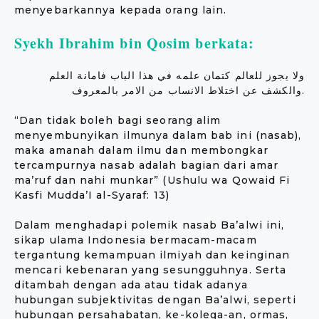
menyebarkannya kepada orang lain.
Syekh Ibrahim bin Qosim berkata:
ولا يجوز للعالم كتمان علمه في هذا الباب فامانة العلم
والكشف عن اختلاط الانساب من الامر بالمعروف.
“Dan tidak boleh bagi seorang alim
menyembunyikan ilmunya dalam bab ini (nasab),
maka amanah dalam ilmu dan membongkar
tercampurnya nasab adalah bagian dari amar
ma’ruf dan nahi munkar” (Ushulu wa Qowaid Fi
Kasfi Mudda’I al-Syaraf: 13)
Dalam menghadapi polemik nasab Ba’alwi ini,
sikap ulama Indonesia bermacam-macam
tergantung kemampuan ilmiyah dan keinginan
mencari kebenaran yang sesungguhnya. Serta
ditambah dengan ada atau tidak adanya
hubungan subjektivitas dengan Ba’alwi, seperti
hubungan persahabatan, ke-kolega-an, ormas,