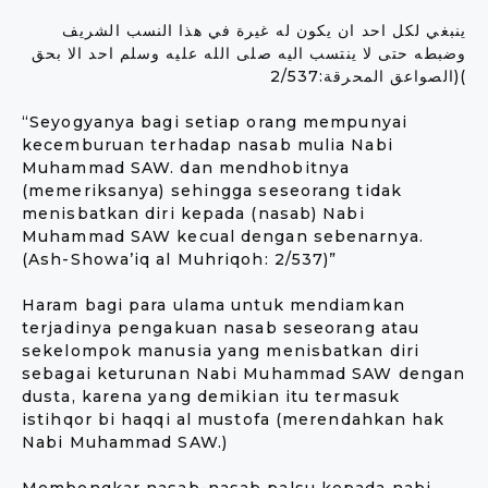
ينبغي لكل احد ان يكون له غيرة في هذا النسب الشريف
وضبطه حتى لا ينتسب اليه صلى الله عليه وسلم احد الا بحق
(الصواعق المحرقة:2/537(
“Seyogyanya bagi setiap orang mempunyai
kecemburuan terhadap nasab mulia Nabi
Muhammad SAW. dan mendhobitnya
(memeriksanya) sehingga seseorang tidak
menisbatkan diri kepada (nasab) Nabi
Muhammad SAW kecual dengan sebenarnya.
(Ash-Showa’iq al Muhriqoh: 2/537)”
Haram bagi para ulama untuk mendiamkan
terjadinya pengakuan nasab seseorang atau
sekelompok manusia yang menisbatkan diri
sebagai keturunan Nabi Muhammad SAW dengan
dusta, karena yang demikian itu termasuk
istihqor bi haqqi al mustofa (merendahkan hak
Nabi Muhammad SAW.)