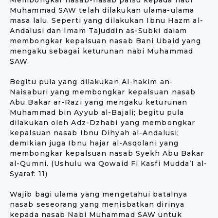
Membongkar nasab-nasab palsu kepada nabi
Muhammad SAW telah dilakukan ulama-ulama
masa lalu. Seperti yang dilakukan Ibnu Hazm al-
Andalusi dan Imam Tajuddin as-Subki dalam
membongkar kepalsuan nasab Bani Ubaid yang
mengaku sebagai keturunan nabi Muhammad
SAW.
Begitu pula yang dilakukan Al-hakim an-
Naisaburi yang membongkar kepalsuan nasab
Abu Bakar ar-Razi yang mengaku keturunan
Muhammad bin Ayyub al-Bajali; begitu pula
dilakukan oleh Adz-Dzhabi yang membongkar
kepalsuan nasab Ibnu Dihyah al-Andalusi;
demikian juga Ibnu hajar al-Asqolani yang
membongkar kepalsuan nasab Syekh Abu Bakar
al-Qumni. (Ushulu wa Qowaid Fi Kasfi Mudda’I al-
Syaraf: 11)
Wajib bagi ulama yang mengetahui batalnya
nasab seseorang yang menisbatkan dirinya
kepada nasab Nabi Muhammad SAW untuk