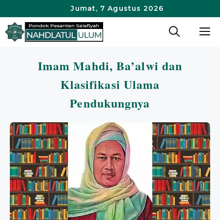
Langsung
Jumat, 7 Agustus 2026
ke
M
isi
Imam Mahdi, Ba’alwi dan
Klasifikasi Ulama
Pendukungnya