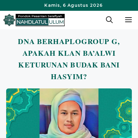
Langsung
Kamis, 6 Agustus 2026
ke
M
isi
DNA BERHAPLOGROUP G,
APAKAH KLAN BA’ALWI
KETURUNAN BUDAK BANI
HASYIM?