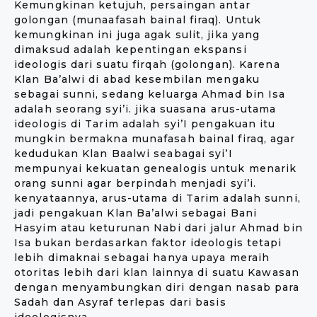
Kemungkinan ketujuh, persaingan antar
golongan (munaafasah bainal firaq). Untuk
kemungkinan ini juga agak sulit, jika yang
dimaksud adalah kepentingan ekspansi
ideologis dari suatu firqah (golongan). Karena
Klan Ba’alwi di abad kesembilan mengaku
sebagai sunni, sedang keluarga Ahmad bin Isa
adalah seorang syi’i. jika suasana arus-utama
ideologis di Tarim adalah syi’I pengakuan itu
mungkin bermakna munafasah bainal firaq, agar
kedudukan Klan Baalwi seabagai syi’I
mempunyai kekuatan genealogis untuk menarik
orang sunni agar berpindah menjadi syi’i.
kenyataannya, arus-utama di Tarim adalah sunni,
jadi pengakuan Klan Ba’alwi sebagai Bani
Hasyim atau keturunan Nabi dari jalur Ahmad bin
Isa bukan berdasarkan faktor ideologis tetapi
lebih dimaknai sebagai hanya upaya meraih
otoritas lebih dari klan lainnya di suatu Kawasan
dengan menyambungkan diri dengan nasab para
Sadah dan Asyraf terlepas dari basis