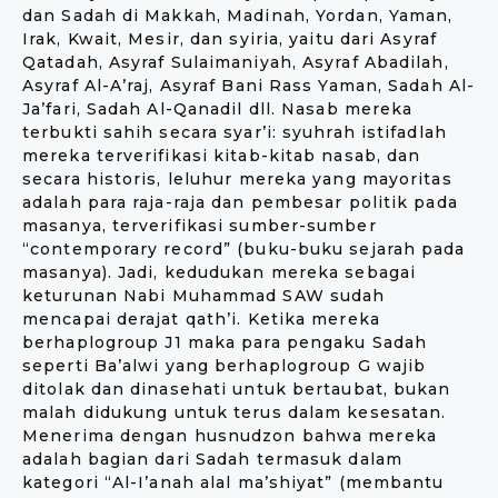
dan Sadah di Makkah, Madinah, Yordan, Yaman,
Irak, Kwait, Mesir, dan syiria, yaitu dari Asyraf
Qatadah, Asyraf Sulaimaniyah, Asyraf Abadilah,
Asyraf Al-A’raj, Asyraf Bani Rass Yaman, Sadah Al-
Ja’fari, Sadah Al-Qanadil dll. Nasab mereka
terbukti sahih secara syar’i: syuhrah istifadlah
mereka terverifikasi kitab-kitab nasab, dan
secara historis, leluhur mereka yang mayoritas
adalah para raja-raja dan pembesar politik pada
masanya, terverifikasi sumber-sumber
“contemporary record” (buku-buku sejarah pada
masanya). Jadi, kedudukan mereka sebagai
keturunan Nabi Muhammad SAW sudah
mencapai derajat qath’i. Ketika mereka
berhaplogroup J1 maka para pengaku Sadah
seperti Ba’alwi yang berhaplogroup G wajib
ditolak dan dinasehati untuk bertaubat, bukan
malah didukung untuk terus dalam kesesatan.
Menerima dengan husnudzon bahwa mereka
adalah bagian dari Sadah termasuk dalam
kategori “Al-I’anah alal ma’shiyat” (membantu