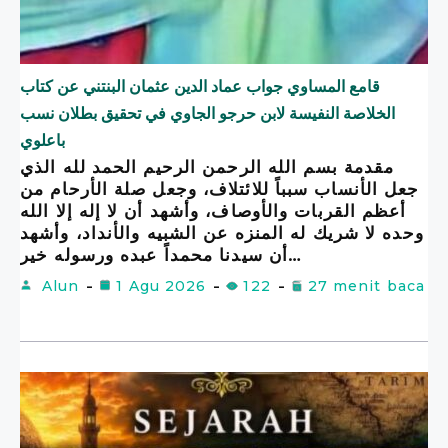
قامع المساوي جواب عماد الدين عثمان البنتني عن كتاب
الخلاصة النفيسة لابن حرجو الجاوي في تحقيق بطلان نسب
باعلوي
مقدمة بسم الله الرحمن الرحيم الحمد لله الذي
جعل الأنساب سبباً للائتلاف، وجعل صلة الأرحام من
أعظم القربات والأوصاف، وأشهد أن لا إله إلا الله
وحده لا شريك له المنزه عن الشبيه والأنداد، وأشهد
أن سيدنا محمداً عبده ورسوله خير…
Alun
1 Agu 2026
122
27 menit baca