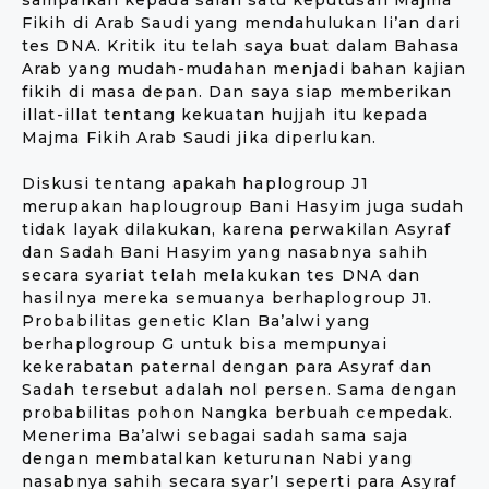
sampaikan kepada salah satu keputusan Majma
Fikih di Arab Saudi yang mendahulukan li’an dari
tes DNA. Kritik itu telah saya buat dalam Bahasa
Arab yang mudah-mudahan menjadi bahan kajian
fikih di masa depan. Dan saya siap memberikan
illat-illat tentang kekuatan hujjah itu kepada
Majma Fikih Arab Saudi jika diperlukan.
Diskusi tentang apakah haplogroup J1
merupakan haplougroup Bani Hasyim juga sudah
tidak layak dilakukan, karena perwakilan Asyraf
dan Sadah Bani Hasyim yang nasabnya sahih
secara syariat telah melakukan tes DNA dan
hasilnya mereka semuanya berhaplogroup J1.
Probabilitas genetic Klan Ba’alwi yang
berhaplogroup G untuk bisa mempunyai
kekerabatan paternal dengan para Asyraf dan
Sadah tersebut adalah nol persen. Sama dengan
probabilitas pohon Nangka berbuah cempedak.
Menerima Ba’alwi sebagai sadah sama saja
dengan membatalkan keturunan Nabi yang
nasabnya sahih secara syar’I seperti para Asyraf