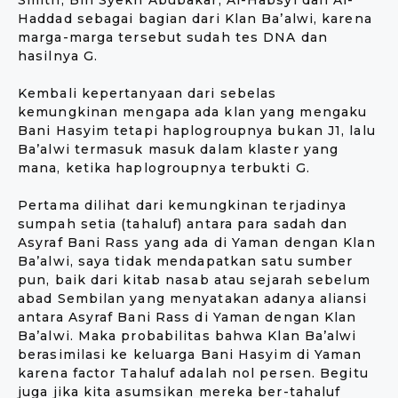
Smith, Bin Syekh Abubakar, Al-Habsyi dan Al-
Haddad sebagai bagian dari Klan Ba’alwi, karena
marga-marga tersebut sudah tes DNA dan
hasilnya G.
Kembali kepertanyaan dari sebelas
kemungkinan mengapa ada klan yang mengaku
Bani Hasyim tetapi haplogroupnya bukan J1, lalu
Ba’alwi termasuk masuk dalam klaster yang
mana, ketika haplogroupnya terbukti G.
Pertama dilihat dari kemungkinan terjadinya
sumpah setia (tahaluf) antara para sadah dan
Asyraf Bani Rass yang ada di Yaman dengan Klan
Ba’alwi, saya tidak mendapatkan satu sumber
pun, baik dari kitab nasab atau sejarah sebelum
abad Sembilan yang menyatakan adanya aliansi
antara Asyraf Bani Rass di Yaman dengan Klan
Ba’alwi. Maka probabilitas bahwa Klan Ba’alwi
berasimilasi ke keluarga Bani Hasyim di Yaman
karena factor Tahaluf adalah nol persen. Begitu
juga jika kita asumsikan mereka ber-tahaluf