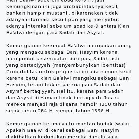
Klan Baalwi sebelum abad ke-9 H. jadi
kemungkinan ini juga probabilitasnya kecil,
bahkan hampir mustahil, dikarenakan tidak
adanya informasi secuil pun yang menyebut
adanya interaksi sebelum abad ke-9 antara Klan
Ba’alwi dengan para Sadah dan Asyraf.
Kemungkinan keempat Ba’alwi merupakan orang
yang mengaku sebagai Bani Hasyim karena
mengambil kesempatan dari para Sadah asli
yang bertaqiyyah (menyembunyikan identitas).
Probabilitas untuk proposisi ini ada namun kecil
karena betul klan Ba’alwi mengaku sebagai Bani
Hasyim, tetapi bukan karena para Sadah dan
Asyraf bertaqiyyah. Hal itu, karena para Sadah
dan Asyraf di Yaman tidak bertaqiyah. Justru
mereka menjadi raja di sana hampir 1200 tahun
sejak tahun 284 H. sampai tahun 1336 H.
Kemungkinan kelima yaitu mantan budak (wala).
Apakah Baalwi dikenal sebagai Bani Hasyim
diakibatkan kedudukan mereka dahulu kala