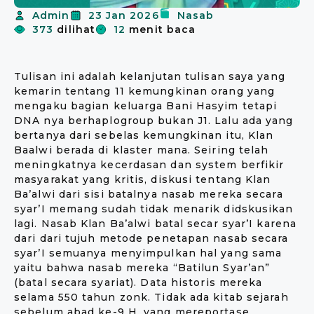
Admin
23 Jan 2026
Nasab
373
dilihat
12
menit baca
Tulisan ini adalah kelanjutan tulisan saya yang
kemarin tentang 11 kemungkinan orang yang
mengaku bagian keluarga Bani Hasyim tetapi
DNA nya berhaplogroup bukan J1. Lalu ada yang
bertanya dari sebelas kemungkinan itu, Klan
Baalwi berada di klaster mana. Seiring telah
meningkatnya kecerdasan dan system berfikir
masyarakat yang kritis, diskusi tentang Klan
Ba’alwi dari sisi batalnya nasab mereka secara
syar’I memang sudah tidak menarik didskusikan
lagi. Nasab Klan Ba’alwi batal secar syar’I karena
dari dari tujuh metode penetapan nasab secara
syar’I semuanya menyimpulkan hal yang sama
yaitu bahwa nasab mereka “Batilun Syar’an”
(batal secara syariat). Data historis mereka
selama 550 tahun zonk. Tidak ada kitab sejarah
sebelum abad ke-9 H. yang mereportase