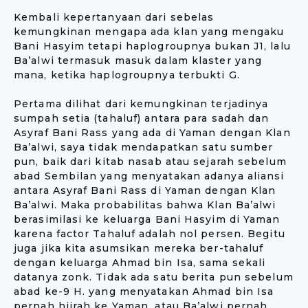
Kembali kepertanyaan dari sebelas
kemungkinan mengapa ada klan yang mengaku
Bani Hasyim tetapi haplogroupnya bukan J1, lalu
Ba’alwi termasuk masuk dalam klaster yang
mana, ketika haplogroupnya terbukti G.
Pertama dilihat dari kemungkinan terjadinya
sumpah setia (tahaluf) antara para sadah dan
Asyraf Bani Rass yang ada di Yaman dengan Klan
Ba’alwi, saya tidak mendapatkan satu sumber
pun, baik dari kitab nasab atau sejarah sebelum
abad Sembilan yang menyatakan adanya aliansi
antara Asyraf Bani Rass di Yaman dengan Klan
Ba’alwi. Maka probabilitas bahwa Klan Ba’alwi
berasimilasi ke keluarga Bani Hasyim di Yaman
karena factor Tahaluf adalah nol persen. Begitu
juga jika kita asumsikan mereka ber-tahaluf
dengan keluarga Ahmad bin Isa, sama sekali
datanya zonk. Tidak ada satu berita pun sebelum
abad ke-9 H. yang menyatakan Ahmad bin Isa
pernah hijrah ke Yaman, atau Ba’alwi pernah