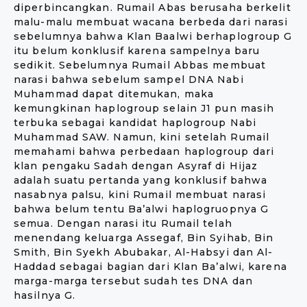
diperbincangkan. Rumail Abas berusaha berkelit
malu-malu membuat wacana berbeda dari narasi
sebelumnya bahwa Klan Baalwi berhaplogroup G
itu belum konklusif karena sampelnya baru
sedikit. Sebelumnya Rumail Abbas membuat
narasi bahwa sebelum sampel DNA Nabi
Muhammad dapat ditemukan, maka
kemungkinan haplogroup selain J1 pun masih
terbuka sebagai kandidat haplogroup Nabi
Muhammad SAW. Namun, kini setelah Rumail
memahami bahwa perbedaan haplogroup dari
klan pengaku Sadah dengan Asyraf di Hijaz
adalah suatu pertanda yang konklusif bahwa
nasabnya palsu, kini Rumail membuat narasi
bahwa belum tentu Ba’alwi haplogruopnya G
semua. Dengan narasi itu Rumail telah
menendang keluarga Assegaf, Bin Syihab, Bin
Smith, Bin Syekh Abubakar, Al-Habsyi dan Al-
Haddad sebagai bagian dari Klan Ba’alwi, karena
marga-marga tersebut sudah tes DNA dan
hasilnya G.