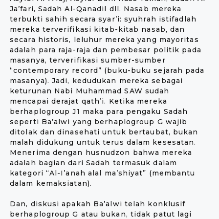
Ja’fari, Sadah Al-Qanadil dll. Nasab mereka
terbukti sahih secara syar’i: syuhrah istifadlah
mereka terverifikasi kitab-kitab nasab, dan
secara historis, leluhur mereka yang mayoritas
adalah para raja-raja dan pembesar politik pada
masanya, terverifikasi sumber-sumber
“contemporary record” (buku-buku sejarah pada
masanya). Jadi, kedudukan mereka sebagai
keturunan Nabi Muhammad SAW sudah
mencapai derajat qath’i. Ketika mereka
berhaplogroup J1 maka para pengaku Sadah
seperti Ba’alwi yang berhaplogroup G wajib
ditolak dan dinasehati untuk bertaubat, bukan
malah didukung untuk terus dalam kesesatan.
Menerima dengan husnudzon bahwa mereka
adalah bagian dari Sadah termasuk dalam
kategori “Al-I’anah alal ma’shiyat” (membantu
dalam kemaksiatan).
Dan, diskusi apakah Ba’alwi telah konklusif
berhaplogroup G atau bukan, tidak patut lagi