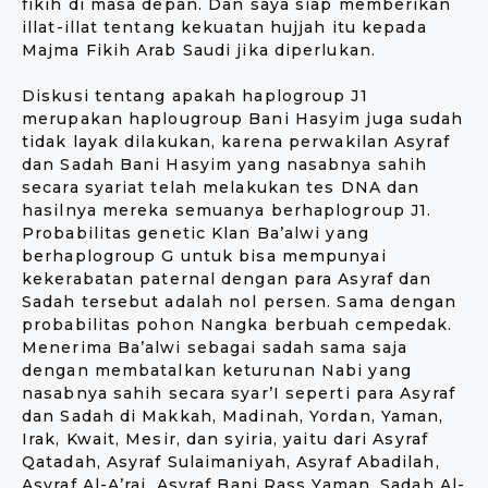
fikih di masa depan. Dan saya siap memberikan
illat-illat tentang kekuatan hujjah itu kepada
Majma Fikih Arab Saudi jika diperlukan.
Diskusi tentang apakah haplogroup J1
merupakan haplougroup Bani Hasyim juga sudah
tidak layak dilakukan, karena perwakilan Asyraf
dan Sadah Bani Hasyim yang nasabnya sahih
secara syariat telah melakukan tes DNA dan
hasilnya mereka semuanya berhaplogroup J1.
Probabilitas genetic Klan Ba’alwi yang
berhaplogroup G untuk bisa mempunyai
kekerabatan paternal dengan para Asyraf dan
Sadah tersebut adalah nol persen. Sama dengan
probabilitas pohon Nangka berbuah cempedak.
Menerima Ba’alwi sebagai sadah sama saja
dengan membatalkan keturunan Nabi yang
nasabnya sahih secara syar’I seperti para Asyraf
dan Sadah di Makkah, Madinah, Yordan, Yaman,
Irak, Kwait, Mesir, dan syiria, yaitu dari Asyraf
Qatadah, Asyraf Sulaimaniyah, Asyraf Abadilah,
Asyraf Al-A’raj, Asyraf Bani Rass Yaman, Sadah Al-