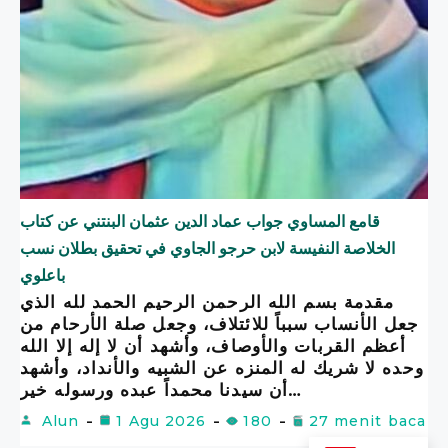
قامع المساوي جواب عماد الدين عثمان البنتني عن كتاب
الخلاصة النفيسة لابن حرجو الجاوي في تحقيق بطلان نسب
باعلوي
مقدمة بسم الله الرحمن الرحيم الحمد لله الذي
جعل الأنساب سبباً للائتلاف، وجعل صلة الأرحام من
أعظم القربات والأوصاف، وأشهد أن لا إله إلا الله
وحده لا شريك له المنزه عن الشبيه والأنداد، وأشهد
أن سيدنا محمداً عبده ورسوله خير…
Alun
1 Agu 2026
180
27 menit baca