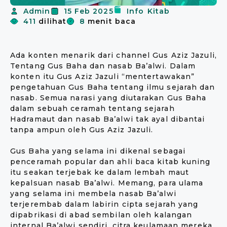
Admin
15 Feb 2025
Info
Kitab
411
dilihat
8
menit baca
Ada konten menarik dari channel Gus Aziz Jazuli,
Tentang Gus Baha dan nasab Ba’alwi. Dalam
konten itu Gus Aziz Jazuli “mentertawakan”
pengetahuan Gus Baha tentang ilmu sejarah dan
nasab. Semua narasi yang diutarakan Gus Baha
dalam sebuah ceramah tentang sejarah
Hadramaut dan nasab Ba’alwi tak ayal dibantai
tanpa ampun oleh Gus Aziz Jazuli.
Gus Baha yang selama ini dikenal sebagai
penceramah popular dan ahli baca kitab kuning
itu seakan terjebak ke dalam lembah maut
kepalsuan nasab Ba’alwi. Memang, para ulama
yang selama ini membela nasab Ba’alwi
terjerembab dalam labirin cipta sejarah yang
dipabrikasi di abad sembilan oleh kalangan
internal Ba’alwi sendiri. citra keulamaan mereka