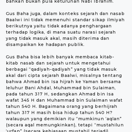
bahkan bukan pula keturunan Nabi Ibrahim.
Gus Baha juga, dalam konteks sejarah dan nasab
Baalwi ini tidak memenuhi standar sikap ilmiyah
berikutnya yaitu tidak adanya penghargaan
terhadap logika, di mana suatu narasi sejarah
yang tidak masuk akal, masih diterima dan
disampaikan ke hadapan publik.
Gus Baha bisa lebih banyak membaca kitab-
kitab nasab dan sejarah untuk mengetahui
berbagai “qadiyah-qadiyah” yang tidak masuk
akal dari cipta sejarah Baalwi, misalnya tentang
bahwa Ahmad bin Isa hijrah ke Yaman bersama
leluhur Bani Ahdal, Muhammad bin Sulaiman,
pada tahun 317 H, sedangkan Ahmad bin Isa
wafat 345 H dan Muhammad bin Sulaiman wafat
tahun 540 H. Bagaimana orang yang berhijrah
tahun 317 H masih bisa hidup tahun 540 H?
walaupun yang demikian itu “mumkinun ‘aqlan”
(secara aqal memungkinkan), tetapi “mustahilun
‘urfan” (secara kebiasaan mustahil terjadi).