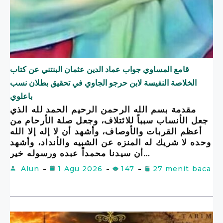
قامع المساوي جواب عماد الدين عثمان البنتني عن كتاب
الخلاصة النفيسة لابن حرجو الجاوي في تحقيق بطلان نسب
باعلوي
مقدمة بسم الله الرحمن الرحيم الحمد لله الذي
جعل الأنساب سبباً للائتلاف، وجعل صلة الأرحام من
أعظم القربات والأوصاف، وأشهد أن لا إله إلا الله
وحده لا شريك له المنزه عن الشبيه والأنداد، وأشهد
أن سيدنا محمداً عبده ورسوله خير…
Alun
1 Agu 2026
147
27 menit baca