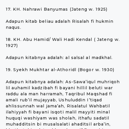
17. KH. Nahrawi Banyumas (Jateng w. 1925)
Adapun kitab beliau adalah Risalah fi hukmin
naqus.
18. KH. Abu Hamid/ Wali Hadi Kendal ( Jateng w.
1927)
Adapun kitabnya adalah: al salsal al madkhal.
19. Syekh Mukhtar al-Athoridl (Bogor w. 1930)
Adapun kitabnya adalah: As-Sawa’iqul muhriqoh
lil auhamil kadzibah fi bayani hillil beluti war
raddu ala man harramah, Taqribul Maqshad fi
amali rub’il mujayyab, Ushuluddin I’tiqad
ahlissunnah wal jama’ah, Risalatul Wahbatil
ilahiyyah fi bayani isqoti malil mayyiti minal
huquqi washiyam was sholah, ithafu sadatil
muhadditsin bi musalsalati ahaditsil arba’in,