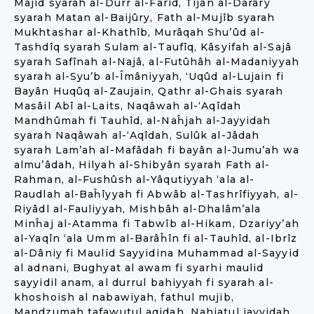
Majîd syarah al-Durr al-Farîd, Tîjân al-Darâry
syarah Matan al-Baijûry, Fath al-Mujîb syarah
Mukhtashar al-Khathîb, Murâqah Shu’ûd al-
Tashdîq syarah Sulam al-Taufîq, Kâsyifah al-Sajâ
syarah Safînah al-Najâ, al-Futûhâh al-Madaniyyah
syarah al-Syu’b al-Îmâniyyah, ‘Uqûd al-Lujain fi
Bayân Huqûq al-Zaujain, Qathr al-Ghais syarah
Masâil Abî al-Laits, Naqâwah al-‘Aqîdah
Mandhûmah fi Tauhîd, al-Naĥjah al-Jayyidah
syarah Naqâwah al-‘Aqîdah, Sulûk al-Jâdah
syarah Lam’ah al-Mafâdah fi bayân al-Jumu’ah wa
almu’âdah, Hilyah al-Shibyân syarah Fath al-
Rahman, al-Fushûsh al-Yâqutiyyah ‘ala al-
Raudlah al-Baĥîyyah fi Abwâb al-Tashrîfiyyah, al-
Riyâdl al-Fauliyyah, Mishbâh al-Dhalâm’ala
Minĥaj al-Atamma fi Tabwîb al-Hikam, Dzariyy’ah
al-Yaqîn ‘ala Umm al-Barâĥîn fi al-Tauhîd, al-Ibrîz
al-Dâniy fi Maulid Sayyidina Muhammad al-Sayyid
al adnani, Bughyat al awam fi syarhi maulid
sayyidil anam, al durrul bahiyyah fi syarah al-
khoshoish al nabawiyah, fathul mujib,
Mandzumah tafawutul aqidah, Nahjatul jayyidah,