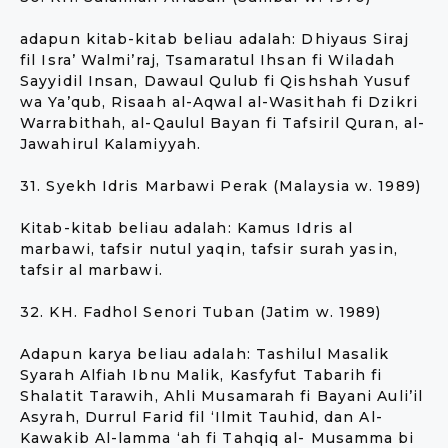
adapun kitab-kitab beliau adalah: Dhiyaus Siraj
fil Isra’ Walmi’raj, Tsamaratul Ihsan fi Wiladah
Sayyidil Insan, Dawaul Qulub fi Qishshah Yusuf
wa Ya’qub, Risaah al-Aqwal al-Wasithah fi Dzikri
Warrabithah, al-Qaulul Bayan fi Tafsiril Quran, al-
Jawahirul Kalamiyyah.
31. Syekh Idris Marbawi Perak (Malaysia w. 1989)
Kitab-kitab beliau adalah: Kamus Idris al
marbawi, tafsir nutul yaqin, tafsir surah yasin,
tafsir al marbawi.
32. KH. Fadhol Senori Tuban (Jatim w. 1989)
Adapun karya beliau adalah: Tashilul Masalik
Syarah Alfiah Ibnu Malik, Kasfyfut Tabarih fi
Shalatit Tarawih, Ahli Musamarah fi Bayani Auli’il
Asyrah, Durrul Farid fil ‘Ilmit Tauhid, dan Al-
Kawakib Al-lamma ‘ah fi Tahqiq al- Musamma bi