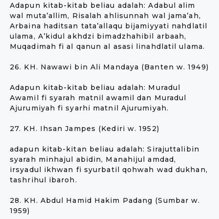
Adapun kitab-kitab beliau adalah: Adabul alim
wal muta’allim, Risalah ahlisunnah wal jama’ah,
Arbaina haditsan tata’allaqu bijamiyyati nahdlatil
ulama, A’kidul akhdzi bimadzhahibil arbaah,
Muqadimah fi al qanun al asasi linahdlatil ulama.
26. KH. Nawawi bin Ali Mandaya (Banten w. 1949)
Adapun kitab-kitab beliau adalah: Muradul
Awamil fi syarah matnil awamil dan Muradul
Ajurumiyah fi syarhi matnil Ajurumiyah.
27. KH. Ihsan Jampes (Kediri w. 1952)
adapun kitab-kitan beliau adalah: Sirajuttalibin
syarah minhajul abidin, Manahijul amdad,
irsyadul ikhwan fi syurbatil qohwah wad dukhan,
tashrihul ibaroh.
28. KH. Abdul Hamid Hakim Padang (Sumbar w.
1959)