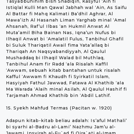
Tasyabbuhihim bish Shadiqin, Kasyful ‘Ain fi
Istiqlal Kulli Man Qawal Jabhah wal ‘Ain, As Saifu
Al Battar fi Mahq Kalimati Ba’dhil Aghrar, Al
Mawa’izh Al Hasanah Liman Yarghab minal ‘Amal
Ahsanah, Raf’ul Ilbas ‘an Hukmil Anwat Al
Muta’amil Biha Bainan Nas, Iqna’un Nufus bi
Ilhaqil Anwat bi ‘Amalatil Fulus, Tanbihul Ghafil
bi Suluk Thariqatil Awail fima Yata’allaq bi
Thariqah An Naqsyabandiyyah, Al Qaulul
Mushaddaq bi Ilhaqil Walad bil Muthlaq,
Tanbihul Anam fir Radd ‘ala Risalah Kaffil
‘Awwam, sebuah kitab bantahan untuk risalah
Kafful ‘Awwam fi Khaudh fi Syirkatil Islam,
Hasyiyah Fathul Jawwad, Fatawa Al Khathib ‘ala
Ma Warada ‘Alaih minal Asilah, Al Qaulul Hashif fi
Tarjamah Ahmad Khathib bin ‘Abdil Lathif.
15. Syekh Mahfud Termas (Pacitan w. 1920)
Adapun kitab-kitab beliau adalah: Is’aful Mathali’
bi syarhi al-Badru al-Lami’ Nazhmu Jam’u al-
Jawami, Insyirah al-Fu`ad fi Qira`ati al-Imam