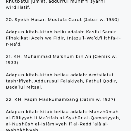
khutbatul jum’at, addurrul munif fi syarhi
wirdillatif.
20. Syekh Hasan Mustofa Garut (Jabar w. 1930)
Adapun kitab-kitab beliu adalah: Kasful Sarair
Fihakikati Aceh wa Fidir, Injazu’l-Wa’d,fi ithfa-I-
r-Ra’d.
21. KH. Muhammad Ma’shum bin Ali (Gersik w.
1933)
Adapun kitab-kitab beliau adalah: Amtsilatut
tashrifiyah, Addurusul Falakiyah, Fathul Qodir,
Bada’iul Mitsal.
22. KH. Faqih Maskumambang (Jatim w. 1937)
Adapun kitab-kitab beliau adalah:-Manzhûmah
al-Dâliyyah li Ma’rifah al-Syuhûr al-Qamariyyah,
al-Nushûsh al-Islâmiyyah fî al-Radd ‘alâ al-
Wahhâbiyyah.