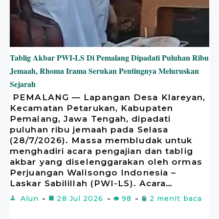
Tablig Akbar PWI-LS Di Pemalang Dipadati Puluhan Ribu
Jemaah, Rhoma Irama Serukan Pentingnya Meluruskan
Sejarah
​ PEMALANG — Lapangan Desa Klareyan,
Kecamatan Petarukan, Kabupaten
Pemalang, Jawa Tengah, dipadati
puluhan ribu jemaah pada Selasa
(28/7/2026). Massa membludak untuk
menghadiri acara pengajian dan tablig
akbar yang diselenggarakan oleh ormas
Perjuangan Walisongo Indonesia –
Laskar Sabilillah (PWI-LS). ​Acara…
Alun
28 Jul 2026
98
2 menit baca