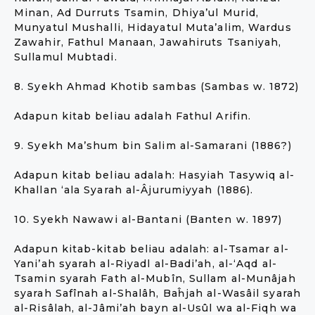
Minan, Ad Durruts Tsamin, Dhiya’ul Murid,
Munyatul Mushalli, Hidayatul Muta’alim, Wardus
Zawahir, Fathul Manaan, Jawahiruts Tsaniyah,
Sullamul Mubtadi.
8. Syekh Ahmad Khotib sambas (Sambas w. 1872)
Adapun kitab beliau adalah Fathul Arifin.
9. Syekh Ma’shum bin Salim al-Samarani (1886?)
Adapun kitab beliau adalah: Hasyiah Tasywiq al-
Khallan ‘ala Syarah al-Âjurumiyyah (1886).
10. Syekh Nawawi al-Bantani (Banten w. 1897)
Adapun kitab-kitab beliau adalah: al-Tsamar al-
Yani’ah syarah al-Riyadl al-Badi’ah, al-‘Aqd al-
Tsamin syarah Fath al-Mubîn, Sullam al-Munâjah
syarah Safînah al-Shalâh, Baĥjah al-Wasâil syarah
al-Risâlah, al-Jâmi’ah bayn al-Usûl wa al-Fiqh wa