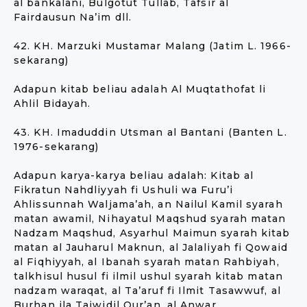
al bankalani, Bulgotut Tullab, Tafsir al
Fairdausun Na’im dll.
42. KH. Marzuki Mustamar Malang (Jatim L. 1966-
sekarang)
Adapun kitab beliau adalah Al Muqtathofat li
Ahlil Bidayah.
43. KH. Imaduddin Utsman al Bantani (Banten L.
1976-sekarang)
Adapun karya-karya beliau adalah: Kitab al
Fikratun Nahdliyyah fi Ushuli wa Furu’i
Ahlissunnah Waljama’ah, an Nailul Kamil syarah
matan awamil, Nihayatul Maqshud syarah matan
Nadzam Maqshud, Asyarhul Maimun syarah kitab
matan al Jauharul Maknun, al Jalaliyah fi Qowaid
al Fiqhiyyah, al Ibanah syarah matan Rahbiyah,
talkhisul husul fi ilmil ushul syarah kitab matan
nadzam waraqat, al Ta’aruf fi Ilmit Tasawwuf, al
Burhan ila Tajwidil Qur’an, al Anwar