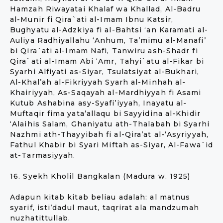
Hamzah Riwayatai Khalaf wa Khallad, Al-Badru
al-Munir fi Qira`ati al-Imam Ibnu Katsir,
Bughyatu al-Adzkiya fi al-Bahtsi ‘an Karamati al-
Auliya Radhiyallahu ‘Anhum, Ta’mimu al-Manafi’
bi Qira`ati al-Imam Nafi, Tanwiru ash-Shadr fi
Qira`ati al-Imam Abi ‘Amr, Tahyi`atu al-Fikar bi
Syarhi Alfiyati as-Siyar, Tsulatsiyat al-Bukhari,
Al-Khal’ah al-Fikriyyah Syarh al-Minhah al-
Khairiyyah, As-Saqayah al-Mardhiyyah fi Asami
Kutub Ashabina asy-Syafi’iyyah, Inayatu al-
Muftaqir fima yata’allaqu bi Sayyidina al-Khidir
‘Alaihis Salam, Ghaniyatu ath-Thalabah bi Syarhi
Nazhmi ath-Thayyibah fi al-Qira’at al-‘Asyriyyah,
Fathul Khabir bi Syari Miftah as-Siyar, Al-Fawa`id
at-Tarmasiyyah.
16. Syekh Kholil Bangkalan (Madura w. 1925)
Adapun kitab kitab beliau adalah: al matnus
syarif, isti’dadul maut, taqrirat ala mandzumah
nuzhatittullab.