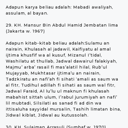
Adapun karya beliau adalah: Mabadi awaliyah,
assulam, al bayan.
29. KH. Mansur Bin Abdul Hamid Jembatan lima
(Jakarta w. 1967)
Adapun kitab-kitab beliau adalah:Sulamu an
nairain, Khulasah al jadawil, Kaifiyatu al amal
ijtima khusfif wa al kusuf, Mizanul I’tidal,
Washilatu at thullab, Jadwal dawairul falakiyah,
Majmu’ arba’ rasail fi mas’alatil hilal, Rub’ul
Mujayyab, Mukhtasar ijtima’u an nairain,
Tadzkiratu an nafi’ah fi sihati ‘amali as saum wa
al fitr, Tudihul adillah fi sihati as saum wal fitr,
Jadwal Faraid, Al lu’lu ul maknun fi khulasah
mabahist sittah ulum, I’rabul jurumiyah an nafi’
lil mubtadi, Silsilati as sanad fi ad din wa
ittisaluha sayyidal mursalin, Tashih limatan bina,
Jidwal kiblat, Jidwal au kutussolah.
30. KH. Sulaiman Arrasuli (Sumbaf w. 1970)