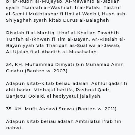
bi ar-Rubi’i al-Mujayab, Al-Mawahib al-Jazilah
syarh Tsamrah al-Washilah fi al-Falaki, Tastnif
al-Sami’i Mukhtashar fi Ilmi al-Wadh’i, Husn ash-
Shiyaghah syarh kitab Durus al-Balaghah
Risalah fi al-Mantiq, Ithaf al-Khallan Tawdhih
Tuhfah al-Ikhwan fi ‘Ilm al-Bayan, Ar-Risalah al-
Bayaniyyah ‘ala Thariqah as-Sual wa al-Jawab,
Al-Ujalah fi al-Ahadith al-Musalsalah.
34. KH. Muhammad Dimyati bin Muhamad Amin
Cidahu (Banten w. 2003)
Adapun kitab-kitab beliau adalah: Ashlul qadar fi
ahli badar, Minhajul Ishtifa, Rashnul Qadr,
Bahjatul Qolaid, al hadiyyatul jalaliyah.
35. KH. Mufti Asnawi Srewu (Banten w. 2011)
Adapun kitab beliau adalah Amtsilatul I’rab fin
nahwi.