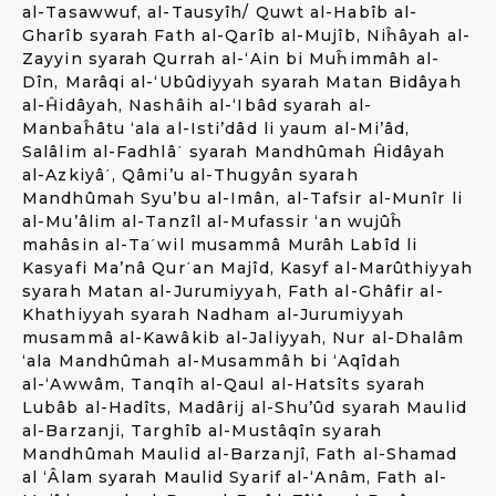
al-Tasawwuf, al-Tausyîh/ Quwt al-Habîb al-
Gharîb syarah Fath al-Qarîb al-Mujîb, Niĥâyah al-
Zayyin syarah Qurrah al-‘Ain bi Muĥimmâh al-
Dîn, Marâqi al-‘Ubûdiyyah syarah Matan Bidâyah
al-Ĥidâyah, Nashâih al-‘Ibâd syarah al-
Manbaĥâtu ‘ala al-Isti’dâd li yaum al-Mi’âd,
Salâlim al-Fadhlâ΄ syarah Mandhûmah Ĥidâyah
al-Azkiyâ΄, Qâmi’u al-Thugyân syarah
Mandhûmah Syu’bu al-Imân, al-Tafsir al-Munîr li
al-Mu’âlim al-Tanzîl al-Mufassir ‘an wujûĥ
mahâsin al-Ta΄wil musammâ Murâh Labîd li
Kasyafi Ma’nâ Qur΄an Majîd, Kasyf al-Marûthiyyah
syarah Matan al-Jurumiyyah, Fath al-Ghâfir al-
Khathiyyah syarah Nadham al-Jurumiyyah
musammâ al-Kawâkib al-Jaliyyah, Nur al-Dhalâm
‘ala Mandhûmah al-Musammâh bi ‘Aqîdah
al-‘Awwâm, Tanqîh al-Qaul al-Hatsîts syarah
Lubâb al-Hadîts, Madârij al-Shu’ûd syarah Maulid
al-Barzanji, Targhîb al-Mustâqîn syarah
Mandhûmah Maulid al-Barzanjî, Fath al-Shamad
al ‘Âlam syarah Maulid Syarif al-‘Anâm, Fath al-