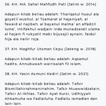
36. KH. MA. Sahal Mahfudh Pati (Jatim w. 2014)
Adapun kitab beliau adalah: Thariqatul husul ala
goyatil wushul, al Tsamarat al hajaniyah, al
fawaid al najibah, al bayanul malma’ an alfadzil
luma’, intifakhul wadjain inda munadzarati ulama
al hajain fi rukyatil mabi bijuzajil aynain, faidul
hija ala nailir roja.
37. KH. Maghfur Utsman Cepu (Jateng w. 2018)
Adapun kitab-kitab beliau adalah: Aqsamul
hadits, Annubuwah warrisalah fil islam.
38. KH. Yasin Asmuni Kediri (Jatim w. 2021)
Adapun kitab-kitab beliau adalah: Tafsir
Bismillahirrahmanirrahim, Tafsir Muawwidzatain,
Tafsir Al-Ikhlas, Tafsir Ayat Kursi, Udlhiyyah
Ahkamuha wa Fadlailuha, Fadlailu ramadlan dan
lain-lain.