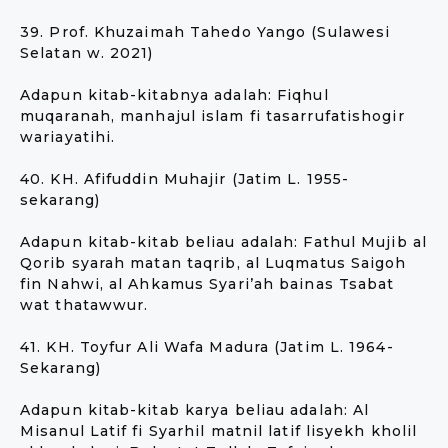
39. Prof. Khuzaimah Tahedo Yango (Sulawesi
Selatan w. 2021)
Adapun kitab-kitabnya adalah: Fiqhul
muqaranah, manhajul islam fi tasarrufatishogir
wariayatihi.
40. KH. Afifuddin Muhajir (Jatim L. 1955-
sekarang)
Adapun kitab-kitab beliau adalah: Fathul Mujib al
Qorib syarah matan taqrib, al Luqmatus Saigoh
fin Nahwi, al Ahkamus Syari’ah bainas Tsabat
wat thatawwur.
41. KH. Toyfur Ali Wafa Madura (Jatim L. 1964-
Sekarang)
Adapun kitab-kitab karya beliau adalah: Al
Misanul Latif fi Syarhil matnil latif lisyekh kholil