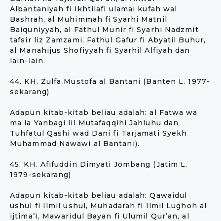
Albantaniyah fi Ikhtilafi ulamai kufah wal
Bashrah, al Muhimmah fi Syarhi Matnil
Baiquniyyah, al Fathul Munir fi Syarhi Nadzmit
tafsir liz Zamzami, Fathul Gafur fi Abyatil Buhur,
al Manahijus Shofiyyah fi Syarhil Alfiyah dan
lain-lain.
44. KH. Zulfa Mustofa al Bantani (Banten L. 1977-
sekarang)
Adapun kitab-kitab beliau adalah: al Fatwa wa
ma la Yanbagi lil Mutafaqqihi Jahluhu dan
Tuhfatul Qashi wad Dani fi Tarjamati Syekh
Muhammad Nawawi al Bantani).
45. KH. Afifuddin Dimyati Jombang (Jatim L.
1979-sekarang)
Adapun kitab-kitab beliau adalah: Qawaidul
ushul fi Ilmil ushul, Muhadarah fi Ilmil Lughoh al
ijtima’I, Mawaridul Bayan fi Ulumil Qur’an, al