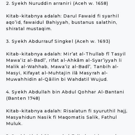
2. Syekh Nuruddin arraniri (Aceh w. 1658)
Kitab-kitabnya adalah: Darul Fawaid fi syarhil
aqo’id, fawaidul Bahiyyah, bustanus salathin,
shiratal mustaqim.
3. Syekh Abdurrauf Singkel (Aceh w. 1693)
Kitab-kitabnya adalah: Mir’at al-Thullab fî Tasyil
Mawa’iz al-Badî’, rifat al-Ahkâm al-Syar’iyyah li
Malik al-Wahhab, Mawa’iz al-Badî’, Tanbih al-
Masyi, Kifayat al-Muhtajin ilâ Masyrah al-
Muwahhidin al-Qâilin bi Wahdatil Wujud.
4. Syekh Abdullah bin Abdul Qohhar Al-Bantani
(Banten 1748)
Kitab-kitabnya adalah: Risalatun fi syuruthil hajj,
Masyahidun Nasik fi Maqomatis Salik, Fathul
Muluk.