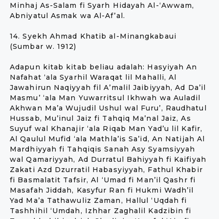
Minhaj As-Salam fi Syarh Hidayah Al-‘Awwam,
Abniyatul Asmak wa Al-Af’al.
14. Syekh Ahmad Khatib al-Minangkabaui
(Sumbar w. 1912)
Adapun kitab kitab beliau adalah: Hasyiyah An
Nafahat ‘ala Syarhil Waraqat lil Mahalli, Al
Jawahirun Naqiyyah fil A’malil Jaibiyyah, Ad Da’il
Masmu’ ‘ala Man Yuwarritsul Ikhwah wa Auladil
Akhwan Ma’a Wujudil Ushul wal Furu’, Raudhatul
Hussab, Mu’inul Jaiz fi Tahqiq Ma’nal Jaiz, As
Suyuf wal Khanajir ‘ala Riqab Man Yad’u lil Kafir,
Al Qaulul Mufid ‘ala Mathla’is Sa’id, An Natijah Al
Mardhiyyah fi Tahqiqis Sanah Asy Syamsiyyah
wal Qamariyyah, Ad Durratul Bahiyyah fi Kaifiyah
Zakati Azd Dzurratil Habasyiyyah, Fathul Khabir
fi Basmalatit Tafsir, Al ‘Umad fi Man’il Qashr fi
Masafah Jiddah, Kasyfur Ran fi Hukmi Wadh’il
Yad Ma’a Tathawuliz Zaman, Hallul ‘Uqdah fi
Tashhihil ‘Umdah, Izhhar Zaghalil Kadzibin fi