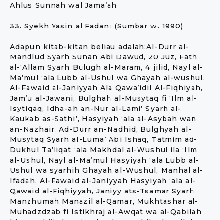
Ahlus Sunnah wal Jama’ah
33. Syekh Yasin al Fadani (Sumbar w. 1990)
Adapun kitab-kitan beliau adalah:Al-Durr al-
Mandlud Syarh Sunan Abi Dawud, 20 Juz, Fath
al-‘Allam Syarh Bulugh al-Maram, 4 jilid, Nayl al-
Ma’mul ‘ala Lubb al-Ushul wa Ghayah al-wushul,
Al-Fawaid al-Janiyyah Ala Qawa’idil Al-Fiqhiyah,
Jam’u al-Jawani, Bulghah al-Musytaq fi ‘Ilm al-
Isytiqaq, Idha-ah an-Nur al-Lami’ Syarh al-
Kaukab as-Sathi’, Hasyiyah ‘ala al-Asybah wan
an-Nazhair, Ad-Durr an-Nadhid, Bulghyah al-
Musytaq Syarh al-Luma’ Abi Ishaq, Tatmim ad-
Dukhul Ta’liqat ‘ala Makhdal al-Wushul ila ‘Ilm
al-Ushul, Nayl al-Ma’mul Hasyiyah ‘ala Lubb al-
Ushul wa syarhih Ghayah al-Wushul, Manhal al-
Ifadah, Al-Fawaid al-Janiyyah Hasyiyah ‘ala al-
Qawaid al-Fiqhiyyah, Janiyy ats-Tsamar Syarh
Manzhumah Manazil al-Qamar, Mukhtashar al-
Muhadzdzab fi Istikhraj al-Awqat wa al-Qabilah