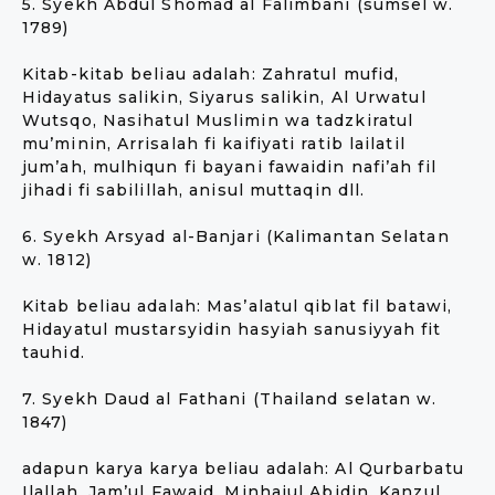
5. Syekh Abdul Shomad al Falimbani (sumsel w.
1789)
Kitab-kitab beliau adalah: Zahratul mufid,
Hidayatus salikin, Siyarus salikin, Al Urwatul
Wutsqo, Nasihatul Muslimin wa tadzkiratul
mu’minin, Arrisalah fi kaifiyati ratib lailatil
jum’ah, mulhiqun fi bayani fawaidin nafi’ah fil
jihadi fi sabilillah, anisul muttaqin dll.
6. Syekh Arsyad al-Banjari (Kalimantan Selatan
w. 1812)
Kitab beliau adalah: Mas’alatul qiblat fil batawi,
Hidayatul mustarsyidin hasyiah sanusiyyah fit
tauhid.
7. Syekh Daud al Fathani (Thailand selatan w.
1847)
adapun karya karya beliau adalah: Al Qurbarbatu
Ilallah, Jam’ul Fawaid, Minhajul Abidin, Kanzul