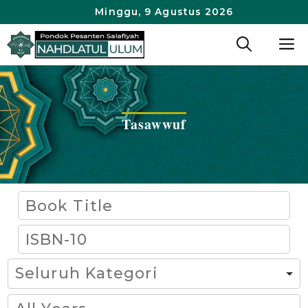
Langsung
Minggu, 9 Agustus 2026
ke
M
isi
Tasawwuf